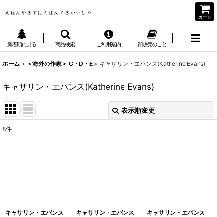
カート
新着順に見る
商品検索
ご利用案内
卸販売のこと
ホーム
>
＜海外の作家＞ C・D・E
>
キャサリン・エバンス(Katherine Evans)
キャサリン・エバンス(Katherine Evans)
表示順変更
閉じる
8
件
表示数
:
並び順
:
絞り込む
キャサリン・エバンス
キャサリン・エバンス
キャサリン・エバンス