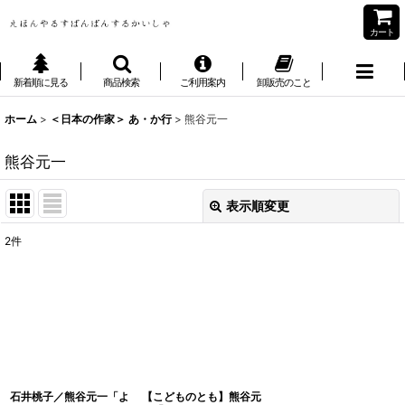
カート
新着順に見る
商品検索
ご利用案内
卸販売のこと
ホーム
>
＜日本の作家＞ あ・か行
>
熊谷元一
熊谷元一
表示順変更
閉じる
2
件
表示数
:
並び順
:
絞り込む
石井桃子／熊谷元一「よ
【こどものとも】熊谷元