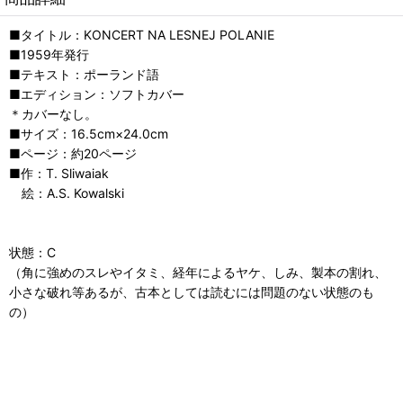
■タイトル：KONCERT NA LESNEJ POLANIE
■1959年発行
■テキスト：ポーランド語
■エディション：ソフトカバー
＊カバーなし。
■サイズ：16.5cm×24.0cm
■ページ：約20ページ
■作：T. Sliwaiak
絵：A.S. Kowalski
状態：C
（角に強めのスレやイタミ、経年によるヤケ、しみ、製本の割れ、
小さな破れ等あるが、古本としては読むには問題のない状態のも
の）