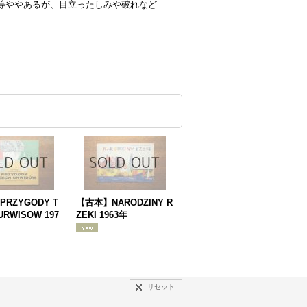
等ややあるが、目立ったしみや破れなど
）
RZYGODY T
【古本】NARODZINY R
URWISOW 197
ZEKI 1963年
リセット