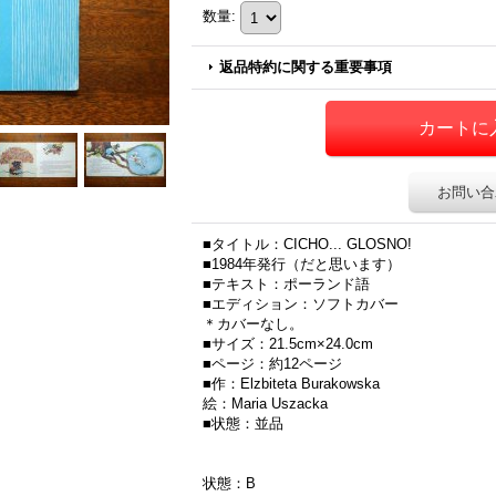
数量
:
返品特約に関する重要事項
お問い合
■タイトル：CICHO... GLOSNO!
■1984年発行（だと思います）
■テキスト：ポーランド語
■エディション：ソフトカバー
＊カバーなし。
■サイズ：21.5cm×24.0cm
■ページ：約12ページ
■作：Elzbiteta Burakowska
絵：Maria Uszacka
■状態：並品
状態：B