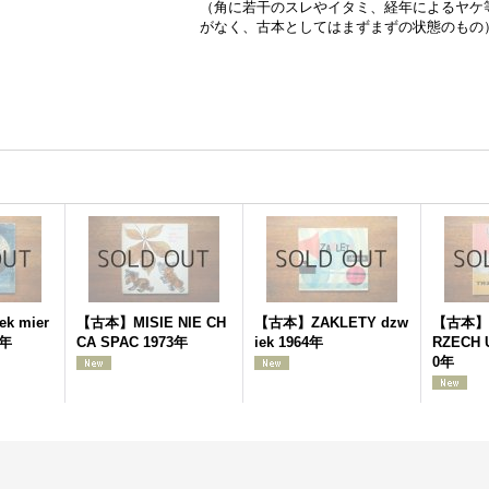
（角に若干のスレやイタミ、経年によるヤケ
がなく、古本としてはまずまずの状態のもの
k mier
【古本】MISIE NIE CH
【古本】ZAKLETY dzw
【古本】P
5年
CA SPAC 1973年
iek 1964年
RZECH 
0年