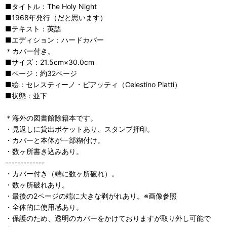
■タイトル：The Holy Night
■1968年発行（だと思います）
■テキスト：英語
■エディション：ハードカバー
＊カバー付き。
■サイズ：21.5cm×30.0cm
■ページ：約32ページ
■絵：セレスティーノ・ピアッティ（Celestino Piatti）
■状態：並下
＊海外の図書館除籍本です。
・見返しに貸出ポケットあり、スタンプ押印。
・カバーと本体が一部糊付け。
・数ヶ所書き込みあり。
-------------
・カバー付き（端に数ヶ所破れ）。
・数ヶ所破れあり。
・最後の2ページの端に大きな剥がれあり。※画像参照
・全体的に使用感あり。
・保護のため、透明のカバーをかけておりますが取り外し可能で