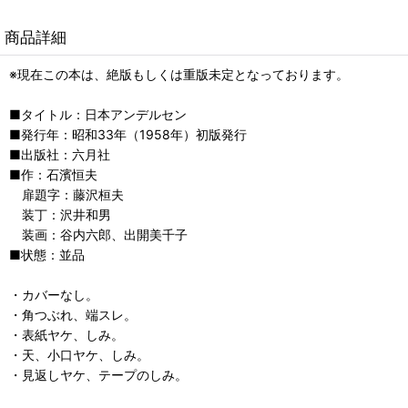
商品詳細
※現在この本は、絶版もしくは重版未定となっております。
■タイトル：日本アンデルセン
■発行年：昭和33年（1958年）初版発行
■出版社：六月社
■作：石濱恒夫
扉題字：藤沢桓夫
装丁：沢井和男
装画：谷内六郎、出開美千子
■状態：並品
・カバーなし。
・角つぶれ、端スレ。
・表紙ヤケ、しみ。
・天、小口ヤケ、しみ。
・見返しヤケ、テープのしみ。