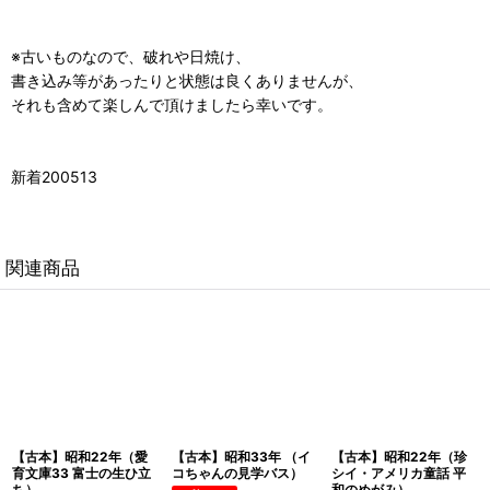
※古いものなので、破れや日焼け、
書き込み等があったりと状態は良くありませんが、
それも含めて楽しんで頂けましたら幸いです。
新着200513
関連商品
【古本】昭和22年（愛
【古本】昭和33年 （イ
【古本】昭和22年（珍
育文庫33 富士の生ひ立
コちゃんの見学バス）
シイ・アメリカ童話 平
ち）
和のめがみ）