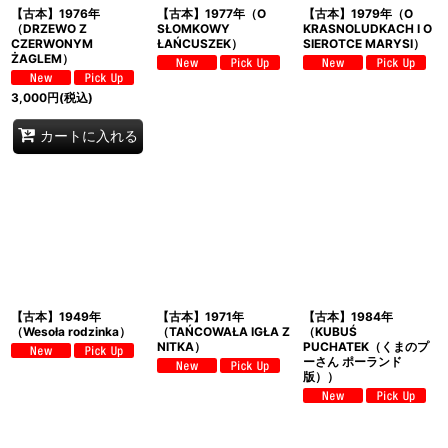
【古本】1976年
【古本】1977年（O
【古本】1979年（O
（DRZEWO Z
SŁOMKOWY
KRASNOLUDKACH I O
CZERWONYM
ŁAŃCUSZEK）
SIEROTCE MARYSI）
ŻAGLEM）
3,000
円
(税込)
カートに入れる
【古本】1949年
【古本】1971年
【古本】1984年
（Wesoła rodzinka）
（TAŃCOWAŁA IGŁA Z
（KUBUŚ
NITKA）
PUCHATEK（くまのプ
ーさん ポーランド
版））