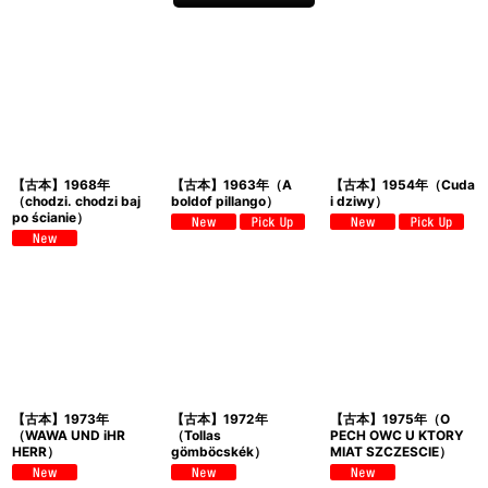
【古本】1968年
【古本】1963年（A
【古本】1954年（Cuda
（chodzi. chodzi baj
boldof pillango）
i dziwy）
po ścianie）
【古本】1973年
【古本】1972年
【古本】1975年（O
（WAWA UND iHR
（Tollas
PECH OWC U KTORY
HERR）
gömböcskék）
MIAT SZCZESCIE）