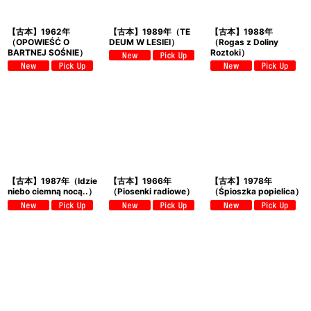
【古本】1962年
【古本】1989年（TE
【古本】1988年
（OPOWIEŚĆ O
DEUM W LESIEI）
（Rogas z Doliny
BARTNEJ SOŚNIE）
Roztoki）
【古本】1987年（Idzie
【古本】1966年
【古本】1978年
niebo ciemną nocą..）
（Piosenki radiowe）
（Śpioszka popielica）