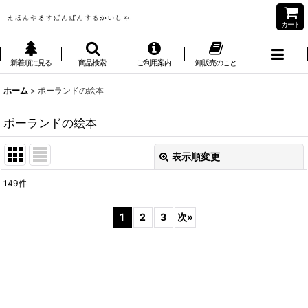
カート
新着順に見る
商品検索
ご利用案内
卸販売のこと
ホーム
>
ポーランドの絵本
ポーランドの絵本
表示順変更
閉じる
149
件
表示数
:
1
2
3
次
»
並び順
:
絞り込む