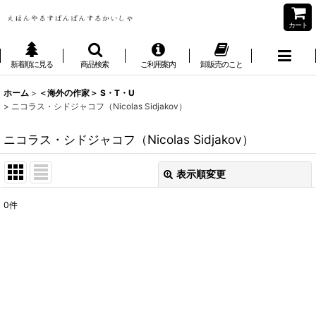
カート
新着順に見る
商品検索
ご利用案内
卸販売のこと
ホーム
>
＜海外の作家＞ S・T・U
>
ニコラス・シドジャコフ（Nicolas Sidjakov）
ニコラス・シドジャコフ（Nicolas Sidjakov）
表示順変更
閉じる
0
件
表示数
:
並び順
:
絞り込む