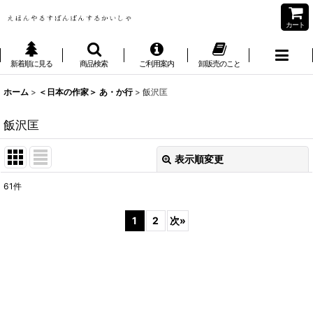
カート
新着順に見る
商品検索
ご利用案内
卸販売のこと
ホーム
>
＜日本の作家＞ あ・か行
>
飯沢匡
飯沢匡
表示順変更
閉じる
61
件
表示数
:
1
2
次
»
並び順
:
絞り込む