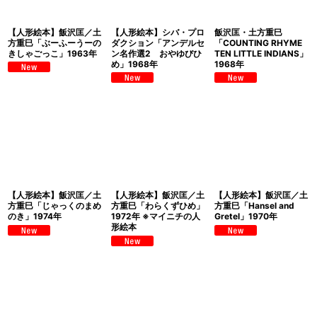
【人形絵本】飯沢匡／土
【人形絵本】シバ・プロ
飯沢匡・土方重巳
方重巳「ぶーふーうーの
ダクション「アンデルセ
「COUNTING RHYME
きしゃごっこ」1963年
ン名作選2 おやゆびひ
TEN LITTLE INDIANS」
め」1968年
1968年
【人形絵本】飯沢匡／土
【人形絵本】飯沢匡／土
【人形絵本】飯沢匡／土
方重巳「じゃっくのまめ
方重巳「わらくずひめ」
方重巳「Hansel and
のき」1974年
1972年 ※マイニチの人
Gretel」1970年
形絵本