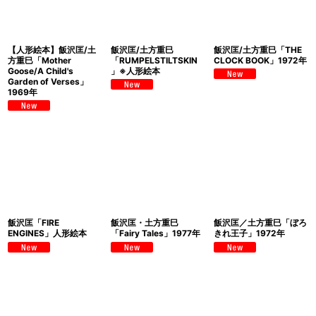
【人形絵本】飯沢匡/土
飯沢匡/土方重巳
飯沢匡/土方重巳「THE
方重巳「Mother
「RUMPELSTILTSKIN
CLOCK BOOK」1972年
Goose/A Child's
」※人形絵本
Garden of Verses」
1969年
飯沢匡「FIRE
飯沢匡・土方重巳
飯沢匡／土方重巳「ぼろ
ENGINES」人形絵本
「Fairy Tales」1977年
きれ王子」1972年