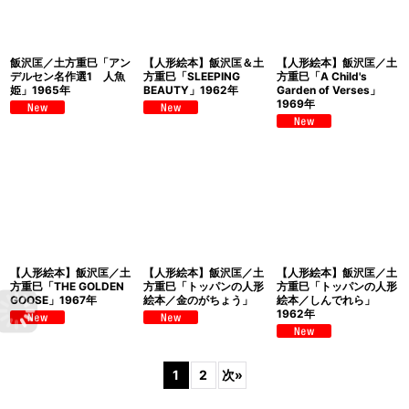
飯沢匡／土方重巳「アン
【人形絵本】飯沢匡＆土
【人形絵本】飯沢匡／土
デルセン名作選1 人魚
方重巳「SLEEPING
方重巳「A Child's
姫」1965年
BEAUTY」1962年
Garden of Verses」
1969年
【人形絵本】飯沢匡／土
【人形絵本】飯沢匡／土
【人形絵本】飯沢匡／土
方重巳「THE GOLDEN
方重巳「トッパンの人形
方重巳「トッパンの人形
GOOSE」1967年
絵本／金のがちょう」
絵本／しんでれら」
1962年
1
2
次
»