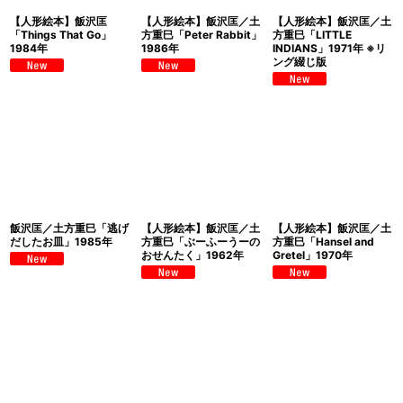
【人形絵本】飯沢匡
【人形絵本】飯沢匡／土
【人形絵本】飯沢匡／土
「Things That Go」
方重巳「Peter Rabbit」
方重巳「LITTLE
1984年
1986年
INDIANS」1971年 ※リ
ング綴じ版
飯沢匡／土方重巳「逃げ
【人形絵本】飯沢匡／土
【人形絵本】飯沢匡／土
だしたお皿」1985年
方重巳「ぶーふーうーの
方重巳「Hansel and
おせんたく」1962年
Gretel」1970年