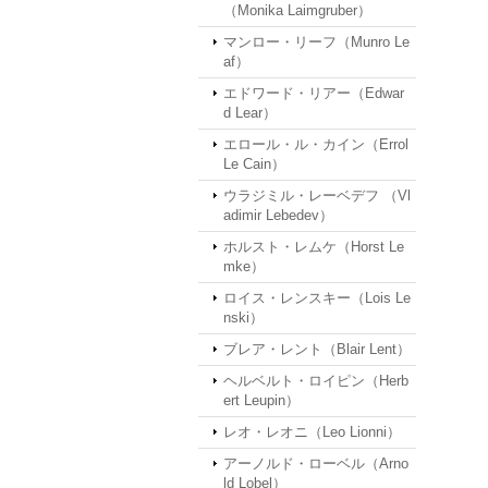
（Monika Laimgruber）
マンロー・リーフ（Munro Le
af）
エドワード・リアー（Edwar
d Lear）
エロール・ル・カイン（Errol
Le Cain）
ウラジミル・レーベデフ （Vl
adimir Lebedev）
ホルスト・レムケ（Horst Le
mke）
ロイス・レンスキー（Lois Le
nski）
ブレア・レント（Blair Lent）
ヘルベルト・ロイピン（Herb
ert Leupin）
レオ・レオニ（Leo Lionni）
アーノルド・ローベル（Arno
ld Lobel）