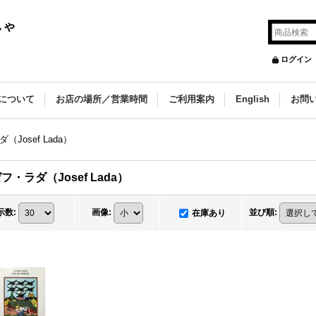
しゃ
ログイン
について
お店の場所／営業時間
ご利用案内
English
お問
Josef Lada）
フ・ラダ（Josef Lada）
示数
:
画像
:
並び順
:
在庫あり