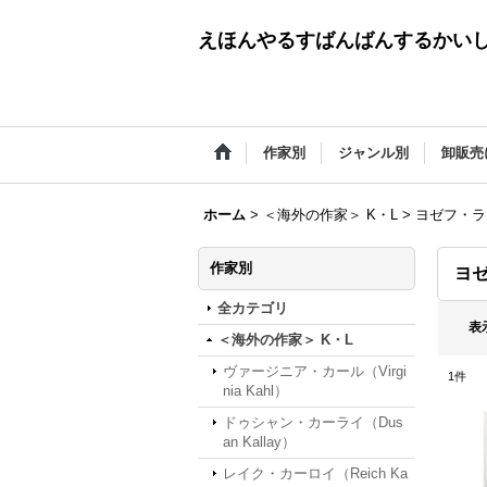
えほんやるすばんばんするかい
作家別
ジャンル別
卸販売
ホーム
>
＜海外の作家＞ K・L
>
ヨゼフ・ラダ（
作家別
ヨゼ
全カテゴリ
表
＜海外の作家＞ K・L
ヴァージニア・カール（Virgi
1
件
nia Kahl）
ドゥシャン・カーライ（Dus
an Kallay）
レイク・カーロイ（Reich Ka