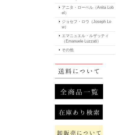
アニタ・ローベル（Anita Lob
el）
ジョセフ・ロウ（Joseph Lo
w）
エマニュエル・ルザッティ
（Emanuele Luzzati）
その他