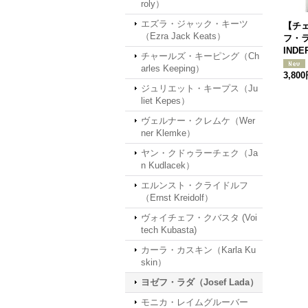
roly）
エズラ・ジャック・キーツ
【チ
（Ezra Jack Keats）
フ・ラ
INDE
チャールズ・キーピング（Ch
arles Keeping）
3,80
ジュリエット・キープス（Ju
liet Kepes）
ヴェルナー・クレムケ（Wer
ner Klemke）
ヤン・クドゥラーチェク（Ja
n Kudlacek）
エルンスト・クライドルフ
（Ernst Kreidolf）
ヴォイチェフ・クバスタ (Voi
tech Kubasta)
カーラ・カスキン（Karla Ku
skin）
ヨゼフ・ラダ（Josef Lada）
モニカ・レイムグルーバー