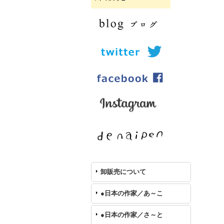
卸販売について
●日本の作家／あ～こ
●日本の作家／さ～と