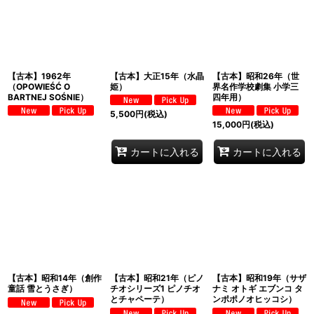
【古本】1962年
【古本】大正15年（水晶
【古本】昭和26年（世
（OPOWIEŚĆ O
姫）
界名作学校劇集 小学三
BARTNEJ SOŚNIE）
四年用）
5,500
円
(税込)
15,000
円
(税込)
カートに入れる
カートに入れる
【古本】昭和14年（創作
【古本】昭和21年（ピノ
【古本】昭和19年（サザ
童話 雪とうさぎ）
チオシリーズ1 ピノチオ
ナミ オトギ エブンコ タ
とチャペーテ）
ンポポノオヒッコシ）