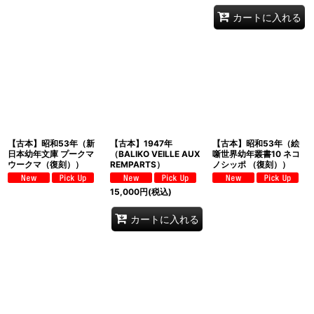
カートに入れる
【古本】昭和53年（新
【古本】1947年
【古本】昭和53年（絵
日本幼年文庫 プークマ
（BALIKO VEILLE AUX
噺世界幼年叢書10 ネコ
ウークマ（復刻））
REMPARTS）
ノシッポ （復刻））
15,000
円
(税込)
カートに入れる