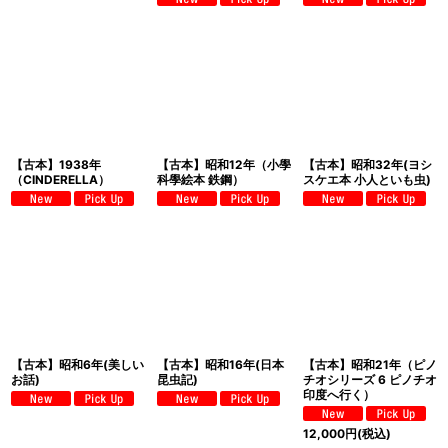
【古本】1938年
【古本】昭和12年（小學
【古本】昭和32年(ヨシ
（CINDERELLA）
科學絵本 鉄鋼）
スケエ本 小人といも虫)
【古本】昭和6年(美しい
【古本】昭和16年(日本
【古本】昭和21年（ピノ
お話)
昆虫記)
チオシリーズ 6 ピノチオ
印度へ行く）
12,000
円
(税込)