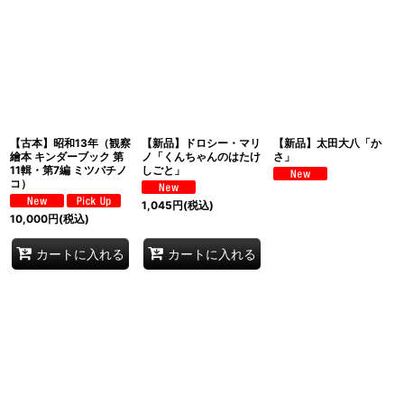
【古本】昭和13年（観察
【新品】ドロシー・マリ
【新品】太田大八「か
繪本 キンダーブック 第
ノ「くんちゃんのはたけ
さ」
11輯・第7編 ミツバチノ
しごと」
コ）
1,045
円
(税込)
10,000
円
(税込)
カートに入れる
カートに入れる