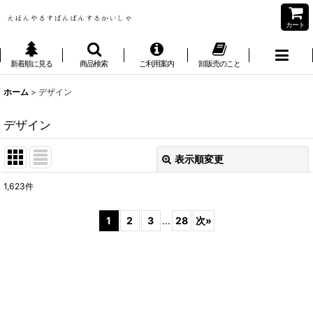
カート
新着順に見る
商品検索
ご利用案内
卸販売のこと
ホーム
>
デザイン
デザイン
表示順変更
閉じる
1,623
件
表示数
:
1
2
3
...
28
次
»
並び順
:
絞り込む