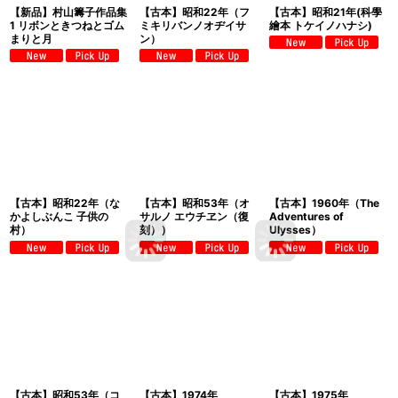
【新品】村山籌子作品集
【古本】昭和22年（フ
【古本】昭和21年(科學
1 リボンときつねとゴム
ミキリバンノオヂイサ
繪本 トケイノハナシ)
まりと月
ン）
【古本】昭和22年（な
【古本】昭和53年（オ
【古本】1960年（The
かよしぶんこ 子供の
サルノ エウチヱン（復
Adventures of
村）
刻））
Ulysses）
【古本】昭和53年（コ
【古本】1974年
【古本】1975年