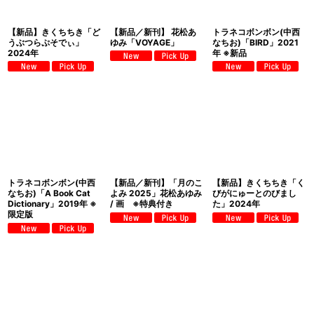
【新品】きくちちき「ど
【新品／新刊】 花松あ
トラネコボンボン(中西
うぶつらぷそでぃ」
ゆみ「VOYAGE」
なちお)「BIRD」2021
2024年
年 ※新品
トラネコボンボン(中西
【新品／新刊】「月のこ
【新品】きくちちき「く
なちお)「A Book Cat
よみ 2025」花松あゆみ
びがにゅーとのびまし
Dictionary」2019年 ※
/ 画 ※特典付き
た」2024年
限定版