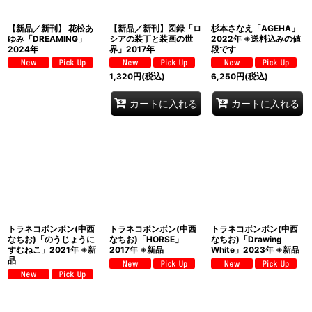
【新品／新刊】 花松あ
【新品／新刊】図録「ロ
杉本さなえ「AGEHA」
ゆみ「DREAMING」
シアの装丁と装画の世
2022年 ※送料込みの値
2024年
界」2017年
段です
1,320
円
(税込)
6,250
円
(税込)
カートに入れる
カートに入れる
トラネコボンボン(中西
トラネコボンボン(中西
トラネコボンボン(中西
なちお)「のうじょうに
なちお)「HORSE」
なちお)「Drawing
すむねこ」2021年 ※新
2017年 ※新品
White」2023年 ※新品
品