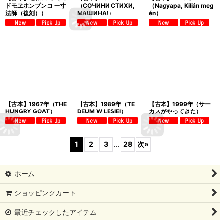
ドモヱホンブンコ 一寸
（СОЧИНИ СТИХИ,
（Nagyapa, Kilián meg
法師（復刻））
МАШИНА!）
én）
【古本】1967年（THE
【古本】1989年（TE
【古本】1999年（サー
HUNGRY GOAT）
DEUM W LESIEI）
カスがやってきた）
1
2
3
...
28
次
»
ホーム
ショッピングカート
最近チェックしたアイテム