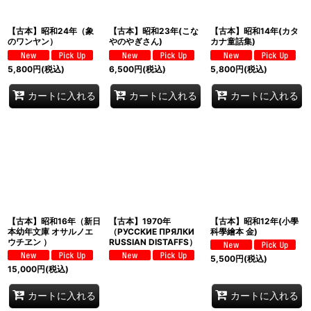
【古本】昭和24年（象
【古本】昭和23年(こな
【古本】昭和14年(カタ
のワンヤン）
やのやぎさん)
カナ童話集)
5,800
円
(税込)
6,500
円
(税込)
5,800
円
(税込)
カートに入れる
カートに入れる
カートに入れる
【古本】昭和16年（新日
【古本】1970年
【古本】昭和12年(小學
本幼年文庫 オサルノエ
（РУССКИЕ ПРЯЛКИ
科學繪本 金)
ウチヱン ）
RUSSIAN DISTAFFS）
5,500
円
(税込)
15,000
円
(税込)
カートに入れる
カートに入れる