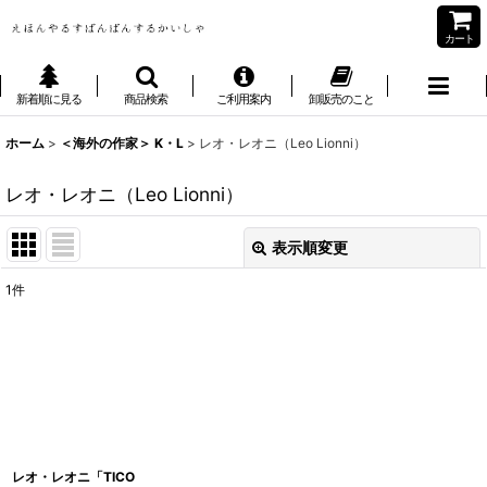
カート
新着順に見る
商品検索
ご利用案内
卸販売のこと
ホーム
>
＜海外の作家＞ K・L
>
レオ・レオニ（Leo Lionni）
レオ・レオニ（Leo Lionni）
表示順変更
閉じる
1
件
表示数
:
並び順
:
絞り込む
レオ・レオニ「TICO