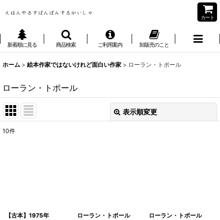
カート
新着順に見る
商品検索
ご利用案内
卸販売のこと
ホーム
>
絵本作家ではないけれど面白い作家
>
ローラン・トポール
ローラン・トポール
表示順変更
閉じる
10
件
表示数
:
並び順
:
絞り込む
【古本】1975年
ローラン・トポール
ローラン・トポール