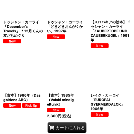
ドゥシャン・カーライ
ドゥシャン・カーライ
【スロバキアの絵本】ド
「December's
「どきどきおんがくか
ゥシャン・カーライ
Travels」 ＊12月くんの
い」1997年
「ZAUBERTOPF UND
友だちめぐり
ZAUBERKUGEL」1991
年
【古本】1966年（Das
【古本】1985年
レイク・カーロイ
goldene ABC）
（Valaki mindig
「EUROPAI
eltunik）
GYERMEKDALOK」
1966年
2,300
円
(税込)
カートに入れる