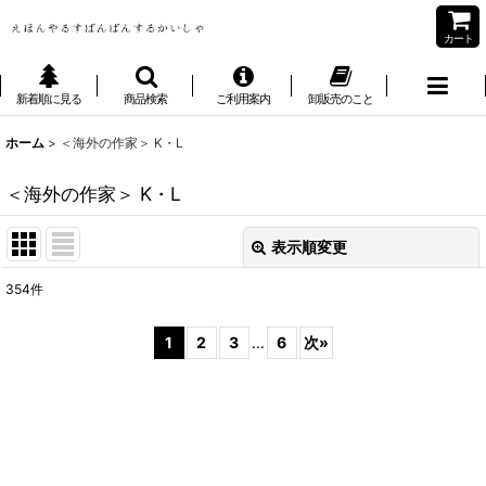
カート
新着順に見る
商品検索
ご利用案内
卸販売のこと
ホーム
>
＜海外の作家＞ K・L
＜海外の作家＞ K・L
表示順変更
閉じる
354
件
サブカテゴリ
:
1
2
3
...
6
次
»
表示数
:
並び順
: