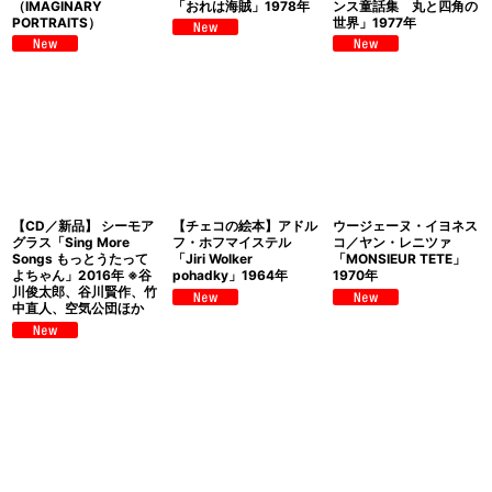
（IMAGINARY
「おれは海賊」1978年
ンス童話集 丸と四角の
PORTRAITS）
世界」1977年
【CD／新品】 シーモア
【チェコの絵本】アドル
ウージェーヌ・イヨネス
グラス「Sing More
フ・ホフマイステル
コ／ヤン・レニツァ
Songs もっとうたって
「Jiri Wolker
「MONSIEUR TETE」
よちゃん」2016年 ※谷
pohadky」1964年
1970年
川俊太郎、谷川賢作、竹
中直人、空気公団ほか