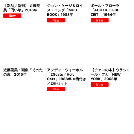
【新品／新刊】 近藤晃
ジョン・ケージ＆ロイ
ポール・フローラ
美「円い草」2016年
ス・ロング「MUD
「ACH DU LIEBE
BOOK」1988年
ZEIT!」1964年
近藤晃美・画集「そのた
アンディ・ウォーホル
【チェコの本】ウラジミ
の束」2015年
「25cats／Holy
ール・フカ「NEW
Cats」1988年 ※函付き
YORK」2008年
／2冊セット