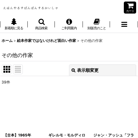
カート
新着順に見る
商品検索
ご利用案内
卸販売のこと
ホーム
>
絵本作家ではないけれど面白い作家
>
その他の作家
その他の作家
表示順変更
閉じる
39
件
表示数
:
並び順
:
絞り込む
【古本】1965年
ギレルモ・モルディロ
ジャン・アッシュ「フラ