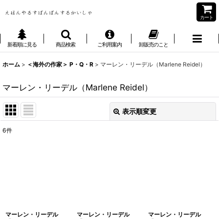
カート
新着順に見る
商品検索
ご利用案内
卸販売のこと
ホーム
>
＜海外の作家＞ P・Q・R
>
マーレン・リーデル（Marlene Reidel）
マーレン・リーデル（Marlene Reidel）
表示順変更
閉じる
6
件
表示数
:
並び順
:
絞り込む
マーレン・リーデル
マーレン・リーデル
マーレン・リーデル