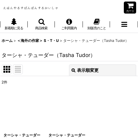
カート
新着順に見る
商品検索
ご利用案内
卸販売のこと
ホーム
>
＜海外の作家＞ S・T・U
>
ターシャ・テューダー（Tasha Tudor）
ターシャ・テューダー（Tasha Tudor）
表示順変更
閉じる
2
件
表示数
:
並び順
:
絞り込む
ターシャ・テューダー
ターシャ・テューダー