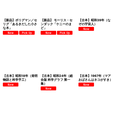
【新品】ボリグマン／セ
【新品】 モーリス・セ
【古本】昭和39年（な
リグ「あるきだした小さ
ンダック「ケニーのま
ぞの宇宙人）
な木」
ど」
【古本】昭和18年（発明
【古本】昭和24年（総
【古本】1967年（マア
物語と科学手工）
合版 科学グラフ 第一
おばさんはネコがすき）
集）