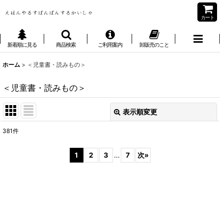
カート
新着順に見る
商品検索
ご利用案内
卸販売のこと
ホーム
>
＜児童書・読みもの＞
＜児童書・読みもの＞
表示順変更
閉じる
381
件
表示数
:
1
2
3
...
7
次
»
並び順
:
絞り込む