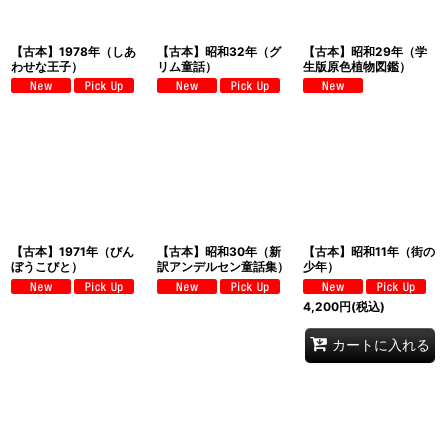
【古本】1978年（しあ
【古本】昭和32年（グ
【古本】昭和29年（学
わせな王子）
リム童話）
生版原色植物図鑑）
【古本】1971年（びん
【古本】昭和30年（新
【古本】昭和11年（街の
ぼうこびと）
訳アンデルセン童話集）
少年）
4,200
円
(税込)
カートに入れる