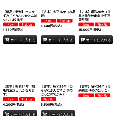
【新品／新刊】 出口か
【古本】大正15年（水晶
【古本】昭和26年（世
ずみ「どうぶつせけんば
姫）
界名作学校劇集 小学三
なし」2018年
四年用）
5,500
円
(税込)
1,650
円
(税込)
15,000
円
(税込)
カートに入れる
カートに入れる
カートに入れる
【古本】昭和24年（初
【古本】昭和29年（ひ
【古本】昭和26年（旧
級向童話 かねがなりま
らがなぶんこ11 かきの
約物語 ゆめのはしご）
す）
はっぱのてがみ）
4,200
円
(税込)
5,500
円
(税込)
カートに入れる
カートに入れる