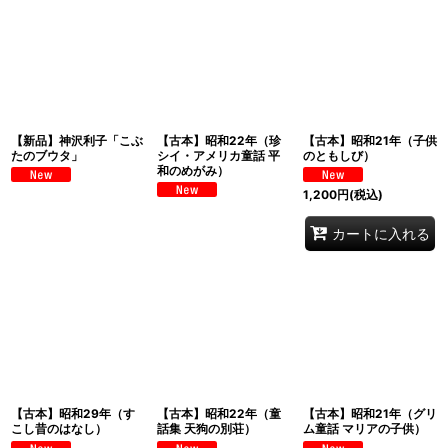
【新品】神沢利子「こぶ
【古本】昭和22年（珍
【古本】昭和21年（子供
たのブウタ」
シイ・アメリカ童話 平
のともしび）
和のめがみ）
1,200
円
(税込)
カートに入れる
【古本】昭和29年（す
【古本】昭和22年（童
【古本】昭和21年（グリ
こし昔のはなし）
話集 天狗の別荘）
ム童話 マリアの子供）