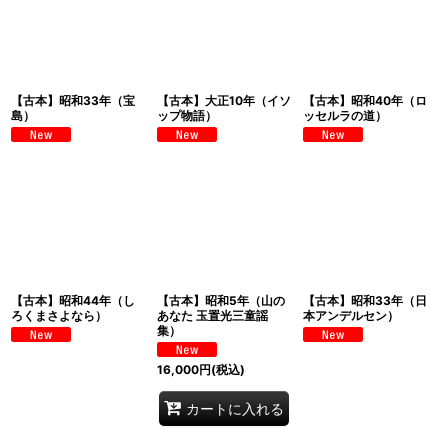
【古本】昭和33年（宝
【古本】大正10年（イソ
【古本】昭和40年（ロ
島）
ップ物語）
ッセルラの道）
【古本】昭和44年（し
【古本】昭和5年（山の
【古本】昭和33年（日
ろくまさよなら）
あなた 玉置光三童謡
本アンデルセン）
集）
16,000
円
(税込)
カートに入れる