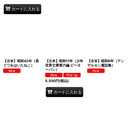
カートに入れる
【古本】昭和42年（長
【古本】昭和11年（少年
【古本】昭和6年（アン
ぐつをはいたねこ）
世界文庫第六編 ピータ
デルセン童話集）
ーパン）
5,500
円
(税込)
カートに入れる