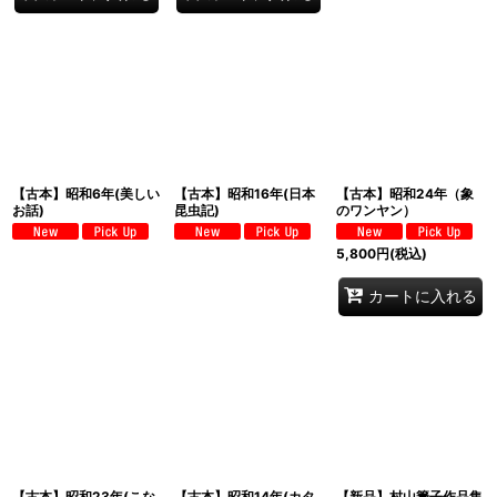
【古本】昭和6年(美しい
【古本】昭和16年(日本
【古本】昭和24年（象
お話)
昆虫記)
のワンヤン）
5,800
円
(税込)
カートに入れる
【古本】昭和23年(こな
【古本】昭和14年(カタ
【新品】村山籌子作品集