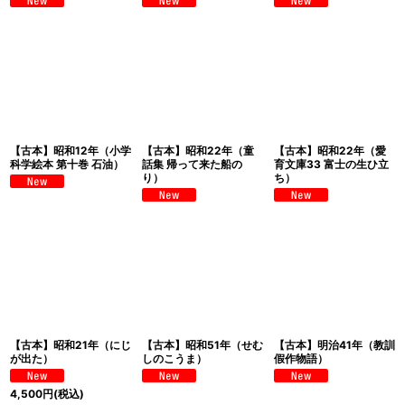
【古本】昭和12年（小学
【古本】昭和22年（童
【古本】昭和22年（愛
科学絵本 第十巻 石油）
話集 帰って来た船の
育文庫33 富士の生ひ立
り）
ち）
【古本】昭和21年（にじ
【古本】昭和51年（せむ
【古本】明治41年（教訓
が出た）
しのこうま）
假作物語）
4,500
円
(税込)