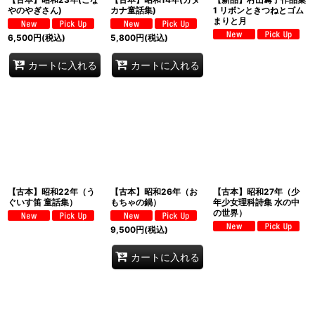
やのやぎさん)
カナ童話集)
1 リボンときつねとゴム
まりと月
6,500
円
(税込)
5,800
円
(税込)
カートに入れる
カートに入れる
【古本】昭和22年（う
【古本】昭和26年（お
【古本】昭和27年（少
ぐいす笛 童話集）
もちゃの鍋）
年少女理科詩集 水の中
の世界）
9,500
円
(税込)
カートに入れる