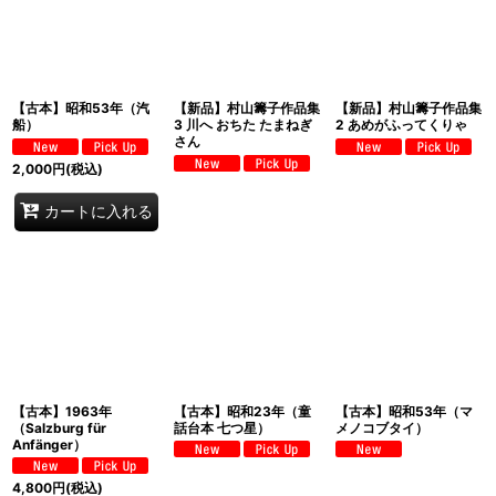
【古本】昭和53年（汽
【新品】村山籌子作品集
【新品】村山籌子作品集
船）
3 川へ おちた たまねぎ
2 あめがふってくりゃ
さん
2,000
円
(税込)
カートに入れる
【古本】1963年
【古本】昭和23年（童
【古本】昭和53年（マ
（Salzburg für
話台本 七つ星）
メノコブタイ）
Anfänger）
4,800
円
(税込)