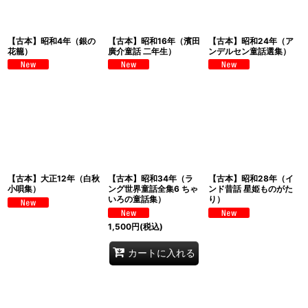
【古本】昭和4年（銀の
【古本】昭和16年（濱田
【古本】昭和24年（ア
花籠）
廣介童話 二年生）
ンデルセン童話選集）
【古本】大正12年（白秋
【古本】昭和34年（ラ
【古本】昭和28年（イ
小唄集）
ング世界童話全集6 ちゃ
ンド昔話 星姫ものがた
いろの童話集）
り）
1,500
円
(税込)
カートに入れる