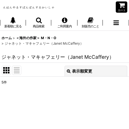
カート
新着順に見る
商品検索
ご利用案内
卸販売のこと
ホーム
>
＜海外の作家＞ M・N・O
>
ジャネット・マキャフェリー（Janet McCaffery）
ジャネット・マキャフェリー（Janet McCaffery）
表示順変更
閉じる
5
件
表示数
:
並び順
:
絞り込む