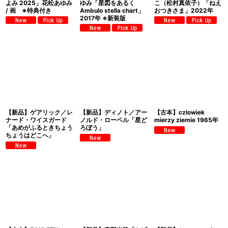
よみ 2025」花松あゆみ
ゆみ「星図をあるく
こ（松村真依子）「ねえ
/ 画 ※特典付き
Ambulo stella chart」
おつきさま」2022年
2017年 ※新装版
【新品】ゲアリック／レ
【新品】ディノト／アー
【古本】czlowiek
ナード・ワイスガード
ノルド・ローベル「星ど
mierzy ziemie 1965年
「あめがふるときちょう
ろぼう」
ちょうはどこへ」