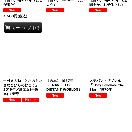
【古本】昭和21年（にじ
【古本】 1968年 （たい
【古本】 昭和15年 （太
が出た）
よう）
陽をかこむ子供たち）
4,500
円
(税込)
カートに入れる
中村まふね「とおのちい
【古本】 1957年
ステパン・ザブレル
さなとびらのむこう」
（TRAVEL TO
「They Followed the
2019年／新装版(手製
DISTANT WORLDS）
Star」1970年
本) ※新品