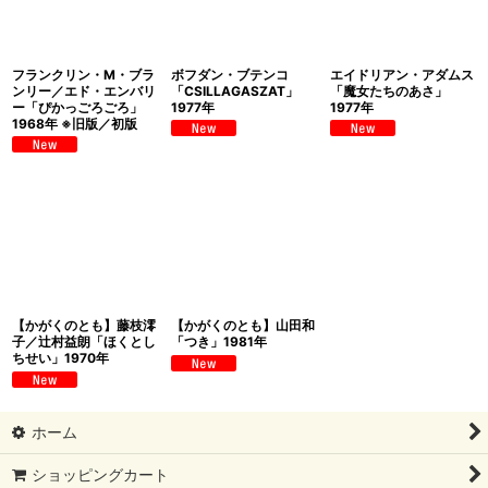
フランクリン・M・ブラ
ボフダン・ブテンコ
エイドリアン・アダムス
ンリー／エド・エンバリ
「CSILLAGASZAT」
「魔女たちのあさ」
ー「ぴかっごろごろ」
1977年
1977年
1968年 ※旧版／初版
【かがくのとも】藤枝澪
【かがくのとも】山田和
子／辻村益朗「ほくとし
「つき」1981年
ちせい」1970年
ホーム
ショッピングカート