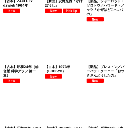
【古本】ZAKLETY
【新品】安野光雅「かげ
【新品】シャーロット・
dzwiek 1964年
ぼうし」
ゾロトウ／ハワード・ノ
ッツ「かぜはどこへいく
の」
【古本】昭和24年（総
【古本】1973年
【新品】プレストン／バ
合版 科学グラフ 第一
（ГЛОБУС）
ーバラ・クーニー「おつ
集）
きさんどうしたの」