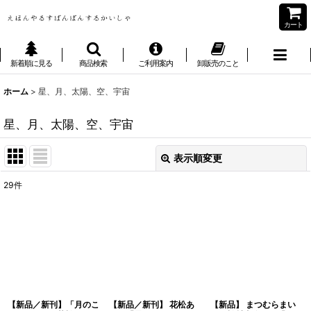
カート
新着順に見る
商品検索
ご利用案内
卸販売のこと
ホーム
>
星、月、太陽、空、宇宙
星、月、太陽、空、宇宙
表示順変更
閉じる
29
件
表示数
:
並び順
:
絞り込む
【新品／新刊】「月のこ
【新品／新刊】 花松あ
【新品】 まつむらまい