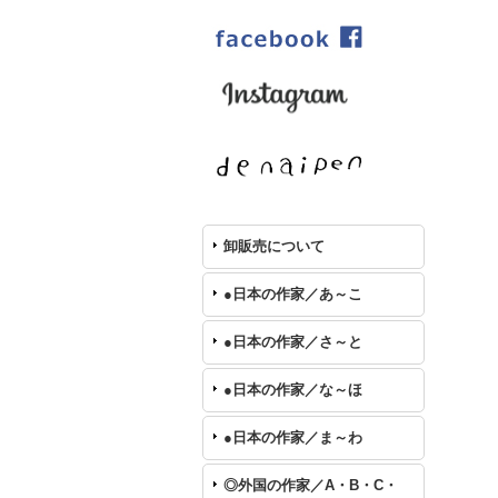
卸販売について
●日本の作家／あ～こ
●日本の作家／さ～と
●日本の作家／な～ほ
●日本の作家／ま～わ
◎外国の作家／A・B・C・