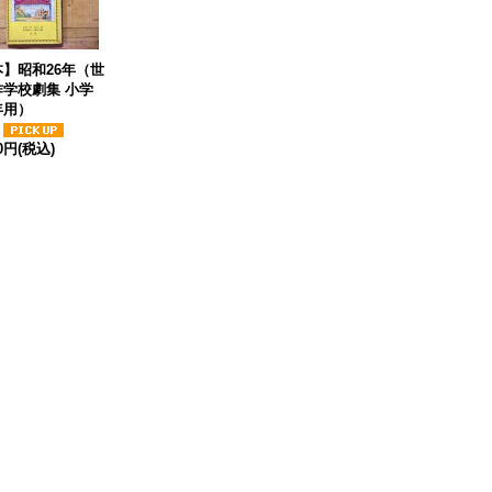
】昭和26年（世
作学校劇集 小学
年用）
00円
(税込)