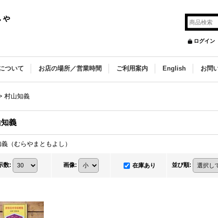
しゃ
ログイン
について
お店の場所／営業時間
ご利用案内
English
お問
>
村山知義
山知義
知義（むらやまともよし）
示数
:
画像
:
並び順
:
在庫あり