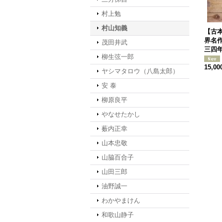
村上勉
村山知義
【古本
界名
茂田井武
三四
柳生弦一郎
15,0
ヤシマタロウ（八島太郎）
安 泰
柳原良平
やなせたかし
薮内正幸
山本忠敬
山脇百合子
山田三郎
油野誠一
わかやまけん
和歌山静子