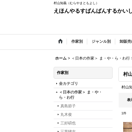
村山知義（むらやまともよし）
えほんやるすばんばんするかい
作家別
ジャンル別
卸販売
ホーム
>
＜日本の作家＞ ま・や・ら・わ行
作家別
村
全カテゴリ
村山
＜日本の作家＞ ま・や・
ら・わ行
表
真島節子
1
件
丸木俊
三好碩也
三芳悌吉