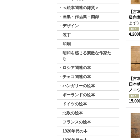
＜絵本関連の雑貨＞
【古本
画集・作品集・図録
級向
ます
デザイン
4,20
装丁
印刷
昭和を感じる素敵な作家た
ち
ロシア関連の本
チェコ関連の本
【古本
日本
ハンガリーの絵本
ノエウ
ポーランドの絵本
15,0
ドイツの絵本
北欧の絵本
フランスの絵本
1920年代の本