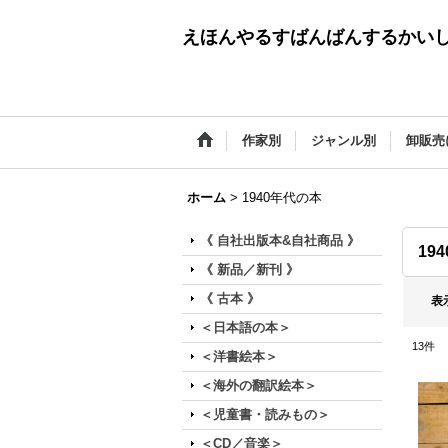
えほんやるすばんばんするかい
作家別
ジャンル別
卸販売
ホーム
>
1940年代の本
《 自社出版本&自社商品 》
19
《 新品／新刊 》
《 古本 》
表
＜日本語の本＞
13
件
＜洋書絵本＞
＜海外の翻訳絵本＞
＜児童書・読みもの＞
＜CD／音楽＞