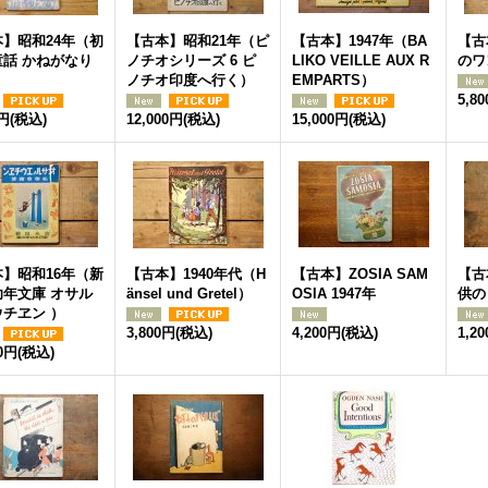
】昭和24年（初
【古本】昭和21年（ピ
【古本】1947年（BA
【古
童話 かねがなり
ノチオシリーズ 6 ピ
LIKO VEILLE AUX R
のワ
）
ノチオ印度へ行く）
EMPARTS）
5,8
0円
(税込)
12,000円
(税込)
15,000円
(税込)
】昭和16年（新
【古本】1940年代（H
【古本】ZOSIA SAM
【古
幼年文庫 オサル
änsel und Gretel）
OSIA 1947年
供の
チヱン ）
3,800円
(税込)
4,200円
(税込)
1,2
00円
(税込)