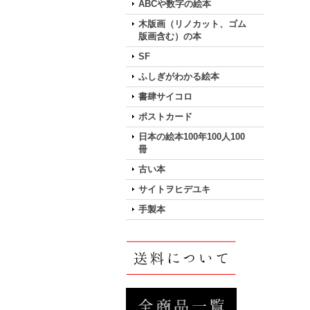
ABCや数字の絵本
木版画（リノカット、ゴム
版画含む）の本
SF
ふしぎがわかる絵本
書肆サイコロ
ポストカード
日本の絵本100年100人100
冊
古い本
サイトヲヒデユキ
手製本