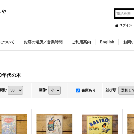
しゃ
ログイン
について
お店の場所／営業時間
ご利用案内
English
お問
40年代の本
示数
:
画像
:
並び順
:
在庫あり