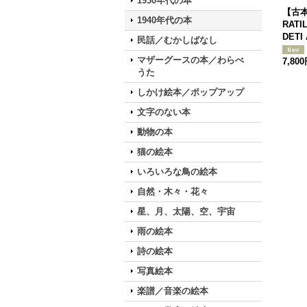
1930年代の本
【古本
1940年代の本
RATI
DETI
民話／むかしばなし
マザーグースの本／わらべ
7,80
うた
しかけ絵本／ポップアップ
文字のない本
動物の本
猫の絵本
いろいろな鳥の絵本
自然・木々・花々
星、月、太陽、空、宇宙
雨の絵本
詩の絵本
写真絵本
楽譜／音楽の絵本