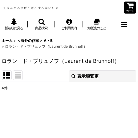
カート
新着順に見る
商品検索
ご利用案内
卸販売のこと
ホーム
>
＜海外の作家＞ A・B
>
ロラン・ド・ブリュノフ（Laurent de Brunhoff）
ロラン・ド・ブリュノフ（Laurent de Brunhoff）
表示順変更
閉じる
4
件
表示数
:
並び順
:
絞り込む