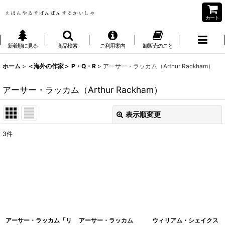
カート
新着順に見る
商品検索
ご利用案内
卸販売のこと
ホーム
>
＜海外の作家＞ P・Q・R
>
アーサー・ラッカム（Arthur Rackham）
アーサー・ラッカム（Arthur Rackham）
表示順変更
閉じる
3
件
表示数
:
並び順
:
絞り込む
アーサー・ラッカム「リ
アーサー・ラッカム
ウィリアム・シェイクス