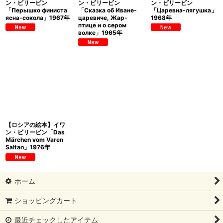
ン・ビリービン
ン・ビリービン
ン・ビリービン
「Перышко финиста
「Сказка об Иване-
「Царевна-лягушка」
ясна-сокола」1967年
царевиче, Жар-
1968年
птице и о сером
волке」1965年
【ロシアの絵本】イワ
ン・ビリービン「Das
Märchen vom Varen
Saltan」1976年
ホーム
ショッピングカート
最近チェックしたアイテム