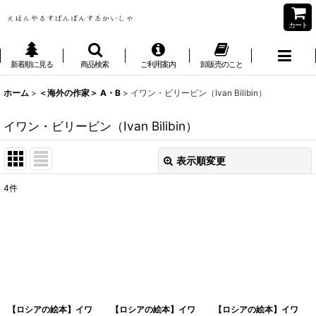
カート
新着順に見る
商品検索
ご利用案内
卸販売のこと
ホーム
>
＜海外の作家＞ A・B
>
イワン・ビリービン（Ivan Bilibin）
イワン・ビリービン（Ivan Bilibin）
表示順変更
閉じる
4
件
表示数
:
並び順
:
絞り込む
【ロシアの絵本】イワ
【ロシアの絵本】イワ
【ロシアの絵本】イワ