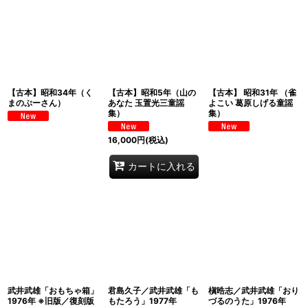
【古本】昭和34年（く
【古本】昭和5年（山の
【古本】 昭和31年 （雀
まのぷーさん）
あなた 玉置光三童謡
よこい 葛原しげる童謡
集）
集）
16,000
円
(税込)
カートに入れる
武井武雄「おもちゃ箱」
君島久子／武井武雄「も
槇晧志／武井武雄「おり
1976年 ※旧版／復刻版
もたろう」1977年
づるのうた」1976年