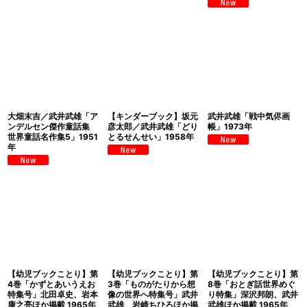
大畑末吉／武井武雄「ア
【キンダーブック】坂元
武井武雄「戦中気侭画
ンデルセン傑作童話集
彦太郎／武井武雄「どり
帳」1973年
世界童話名作集5」1951
とるせんせい」1958年
年
【幼児ブックことり】第
【幼児ブックことり】第
【幼児ブックことり】第
4巻「かずとあいうえお
3巻「ものがたりから想
8巻「おとぎ話世界めぐ
特集号」北田卓史、岩本
像の世界へ特集号」武井
り特集」深沢邦朗、武井
康之亮ほか掲載 1965年
武雄、岩崎ちひろほか掲
武雄ほか掲載 1965年