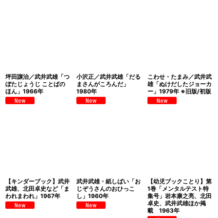
坪田譲治／武井武雄「つ
小沢正／武井武雄「だる
こわせ・たまみ／武井武
ぼたじょうじ ことばの
まさんがころんだ」
雄「ぬけだしたジョーカ
ほん」1966年
1980年
ー」1979年 ※旧版/初版
【キンダーブック】武井
武井武雄・紙しばい「お
【幼児ブックことり】第
武雄、北田卓史など「ま
じぞうさんのおひっこ
1巻「メンタルテスト特
われまわれ」1967年
し」1960年
集号」岩本康之亮、北田
卓史、武井武雄ほか掲
載 1963年