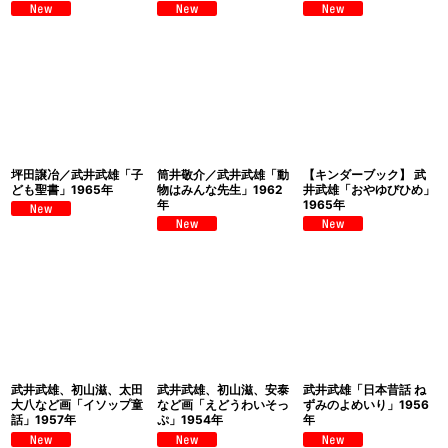
坪田譲冶／武井武雄「子
筒井敬介／武井武雄「動
【キンダーブック】 武
ども聖書」1965年
物はみんな先生」1962
井武雄「おやゆびひめ」
年
1965年
武井武雄、初山滋、太田
武井武雄、初山滋、安泰
武井武雄「日本昔話 ね
大八など画「イソップ童
など画「えどうわいそっ
ずみのよめいり」1956
話」1957年
ぷ」1954年
年