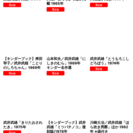
載 1965年
【キンダーブック】稗田
山本和夫／武井武雄「に
武井武雄「とうもろこし
宰子／武井武雄「ことり
しきのむら」1989年
どろぼう」1974年
のしろちゃん」1969年
キンダー名作選
武井武雄「きりたおされ
【キンダーブック】武井
川崎大冶／武井武雄「ほ
たき」1975年
武雄「ミツバチノコ」復
ら吹き男爵」ほか 1962
刻版/1978年
年 ※函付き