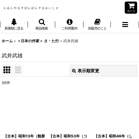
カート
新着順に見る
商品検索
ご利用案内
卸販売のこと
ホーム
>
＜日本の作家＞ さ・た行
>
武井武雄
武井武雄
表示順変更
閉じる
36
件
表示数
:
並び順
:
絞り込む
【古本】昭和13年（観察
【古本】昭和53年（コ
【古本】昭和46年（し