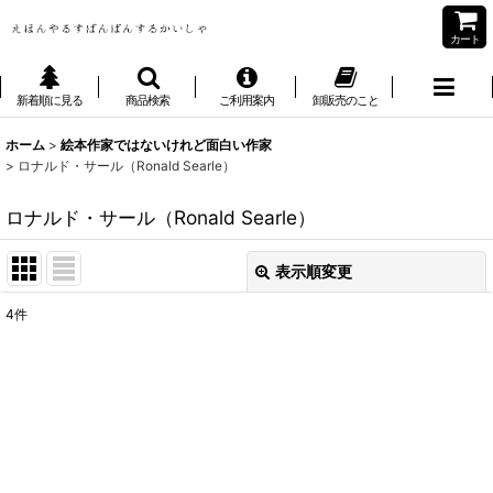
カート
新着順に見る
商品検索
ご利用案内
卸販売のこと
ホーム
>
絵本作家ではないけれど面白い作家
>
ロナルド・サール（Ronald Searle）
ロナルド・サール（Ronald Searle）
表示順変更
閉じる
4
件
表示数
:
並び順
:
絞り込む