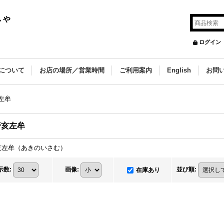
しゃ
ログイン
について
お店の場所／営業時間
ご利用案内
English
お問
左牟
野亥左牟
亥左牟（あきのいさむ）
示数
:
画像
:
並び順
:
在庫あり