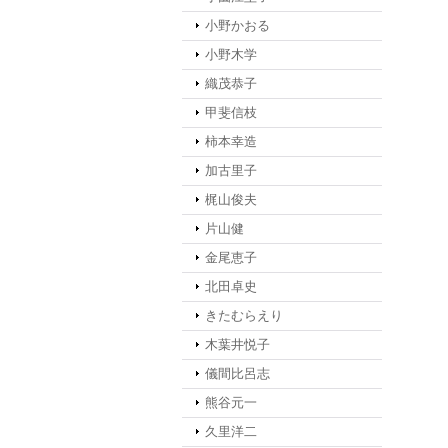
小野かおる
小野木学
織茂恭子
甲斐信枝
柿本幸造
加古里子
梶山俊夫
片山健
金尾恵子
北田卓史
きたむらえり
木葉井悦子
儀間比呂志
熊谷元一
久里洋二