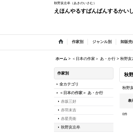
秋野亥左牟（あきのいさむ）
えほんやるすばんばんするかい
作家別
ジャンル別
卸販売
ホーム
>
＜日本の作家＞ あ・か行
>
秋野亥
作家別
秋
全カテゴリ
秋野
＜日本の作家＞ あ・か行
表
赤坂三好
赤羽末吉
0
件
赤星亮衛
秋野亥左牟