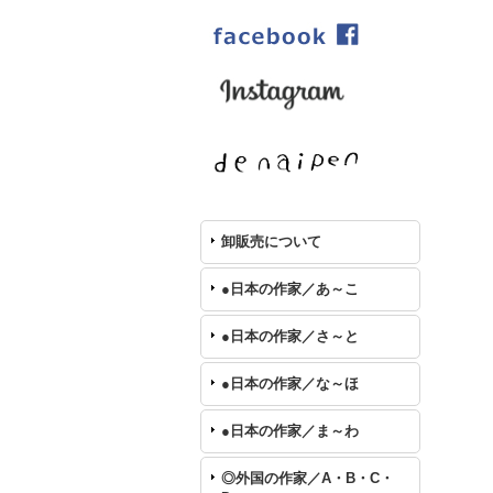
卸販売について
●日本の作家／あ～こ
●日本の作家／さ～と
●日本の作家／な～ほ
●日本の作家／ま～わ
◎外国の作家／A・B・C・