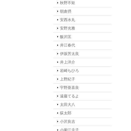
秋野不矩
朝倉摂
安西水丸
安野光雅
飯沢匡
井江春代
伊坂芳太良
井上洋介
岩崎ちひろ
上野紀子
宇野亜喜良
遠藤てるよ
太田大八
荻太郎
小沢良吉
小薗江圭子