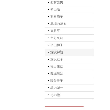
西村繁男
初山滋
羽根節子
馬場のぼる
東君平
土方久功
平山和子
深沢邦朗
深沢紅子
福田庄助
藤城清治
降矢洋子
堀内誠一
その他