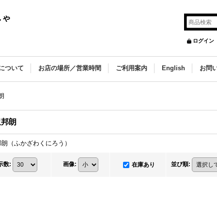
しゃ
ログイン
について
お店の場所／営業時間
ご利用案内
English
お問
朗
沢邦朗
邦朗（ふかざわくにろう）
示数
:
画像
:
並び順
:
在庫あり