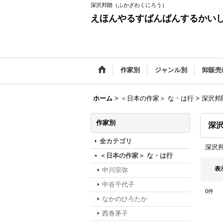
深沢邦朗（ふかざわくにろう）
えほんやるすばんばんするかい
作家別
ジャンル別
卸販売
ホーム
>
＜日本の作家＞ な・は行
>
深沢邦
作家別
深
全カテゴリ
深沢
＜日本の作家＞ な・は行
表
中川宗弥
中谷千代子
0
件
なかのひろたか
西巻茅子