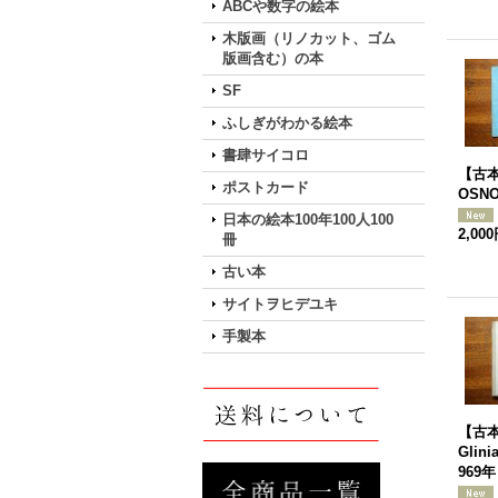
ABCや数字の絵本
木版画（リノカット、ゴム
版画含む）の本
SF
ふしぎがわかる絵本
書肆サイコロ
【古本】
ポストカード
OSNO
日本の絵本100年100人100
2,00
冊
古い本
サイトヲヒデユキ
手製本
【古本】
Glini
969年