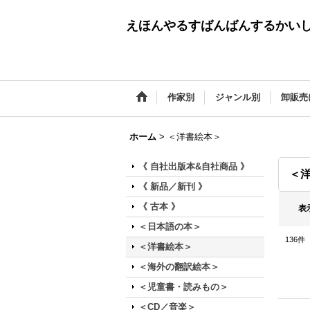
えほんやるすばんばんするかい
作家別
ジャンル別
卸販売
ホーム
>
＜洋書絵本＞
《 自社出版本&自社商品 》
＜
《 新品／新刊 》
《 古本 》
表
＜日本語の本＞
136
件
＜洋書絵本＞
＜海外の翻訳絵本＞
＜児童書・読みもの＞
＜CD／音楽＞