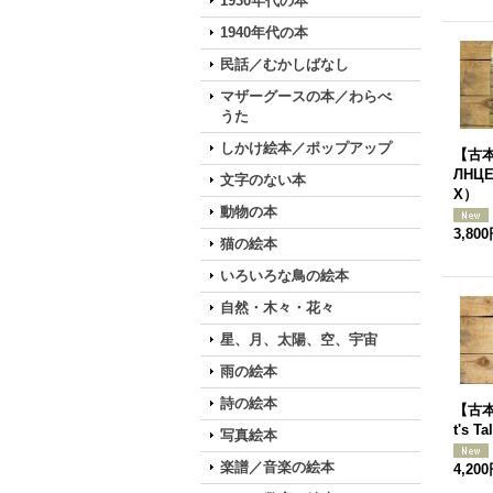
1930年代の本
1940年代の本
民話／むかしばなし
マザーグースの本／わらべ
うた
しかけ絵本／ポップアップ
【古本
ЛНЦЕ
文字のない本
Х）
動物の本
3,80
猫の絵本
いろいろな鳥の絵本
自然・木々・花々
星、月、太陽、空、宇宙
雨の絵本
詩の絵本
【古本
t's T
写真絵本
楽譜／音楽の絵本
4,20