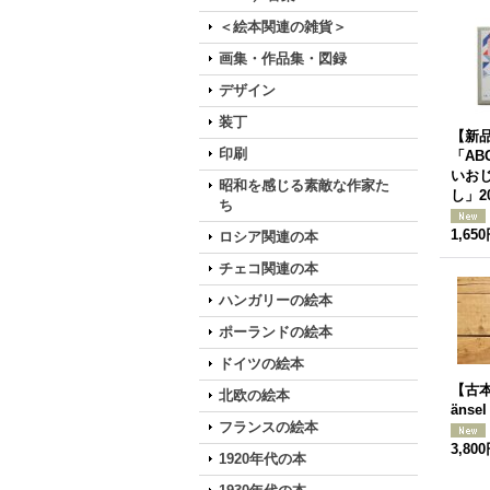
＜絵本関連の雑貨＞
画集・作品集・図録
デザイン
装丁
【新
印刷
「AB
いお
昭和を感じる素敵な作家た
し」2
ち
1,65
ロシア関連の本
チェコ関連の本
ハンガリーの絵本
ポーランドの絵本
ドイツの絵本
【古本
北欧の絵本
änsel
フランスの絵本
3,80
1920年代の本