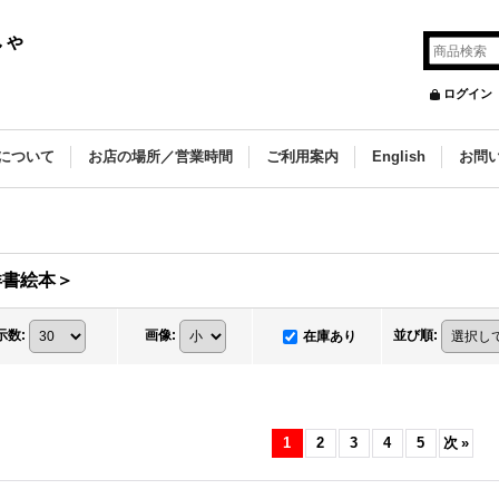
しゃ
ログイン
について
お店の場所／営業時間
ご利用案内
English
お問
洋書絵本＞
示数
:
画像
:
並び順
:
在庫あり
1
2
3
4
5
次
»