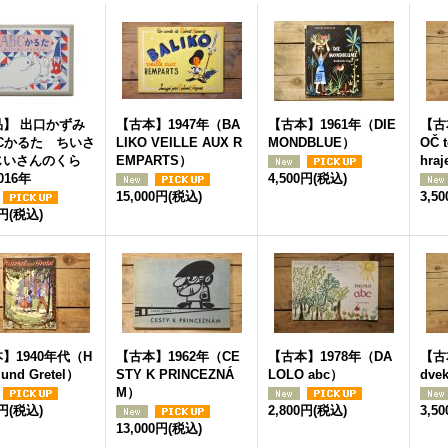
品】 出口かずみ
【古本】1947年（BA
【古本】1961年（DIE
【古
Cかるた ちいさ
LIKO VEILLE AUX R
MONDBLUE）
OČ t
じいさんのくら
EMPARTS）
hra
016年
4,500円
(税込)
15,000円
(税込)
3,5
0円
(税込)
】1940年代（H
【古本】1962年（CE
【古本】1978年（DA
【古
 und Gretel）
STY K PRINCEZNÁ
LOLO abc）
dvek
M）
0円
(税込)
2,800円
(税込)
3,5
13,000円
(税込)