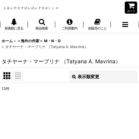
カート
新着順に見る
商品検索
ご利用案内
卸販売のこと
ホーム
>
＜海外の作家＞ M・N・O
>
タチヤーナ・マーブリナ （Tatyana A. Mavrina）
タチヤーナ・マーブリナ （Tatyana A. Mavrina）
表示順変更
閉じる
13
件
表示数
:
並び順
:
絞り込む