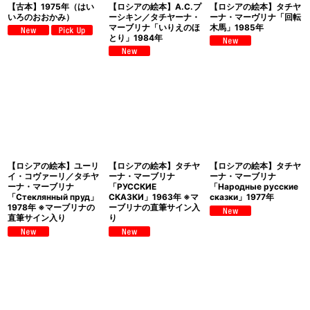
【古本】1975年（はい
【ロシアの絵本】A.C.プ
【ロシアの絵本】タチヤ
いろのおおかみ）
ーシキン／タチヤーナ・
ーナ・マーヴリナ「回転
マーブリナ「いりえのほ
木馬」1985年
とり」1984年
【ロシアの絵本】ユーリ
【ロシアの絵本】タチヤ
【ロシアの絵本】タチヤ
イ・コヴァーリ／タチヤ
ーナ・マーブリナ
ーナ・マーブリナ
ーナ・マーブリナ
「РУССКИЕ
「Народные русские
「Стеклянный пруд」
СКАЗКИ」1963年 ※マ
сказки」1977年
1978年 ※マーブリナの
ーブリナの直筆サイン入
直筆サイン入り
り