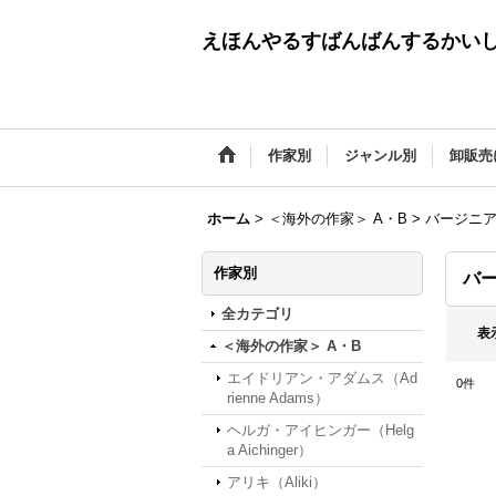
えほんやるすばんばんするかい
作家別
ジャンル別
卸販売
ホーム
>
＜海外の作家＞ A・B
>
バージニア・リ
作家別
バー
全カテゴリ
表
＜海外の作家＞ A・B
エイドリアン・アダムス（Ad
0
件
rienne Adams）
ヘルガ・アイヒンガー（Helg
a Aichinger）
アリキ（Aliki）