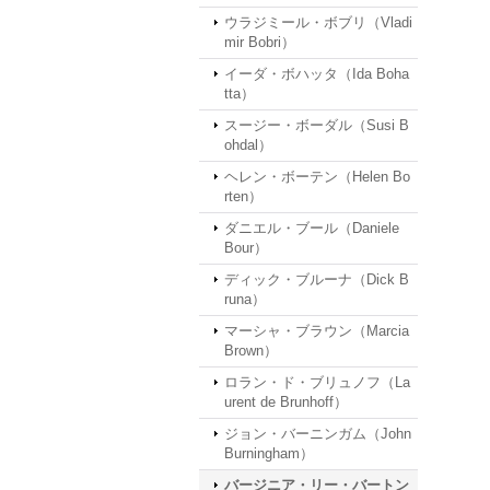
ウラジミール・ボブリ（Vladi
mir Bobri）
イーダ・ボハッタ（Ida Boha
tta）
スージー・ボーダル（Susi B
ohdal）
ヘレン・ボーテン（Helen Bo
rten）
ダニエル・ブール（Daniele
Bour）
ディック・ブルーナ（Dick B
runa）
マーシャ・ブラウン（Marcia
Brown）
ロラン・ド・ブリュノフ（La
urent de Brunhoff）
ジョン・バーニンガム（John
Burningham）
バージニア・リー・バートン