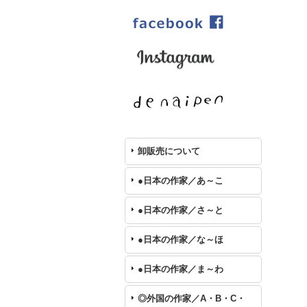
卸販売について
●日本の作家／あ～こ
●日本の作家／さ～と
●日本の作家／な～ほ
●日本の作家／ま～わ
◎外国の作家／A・B・C・