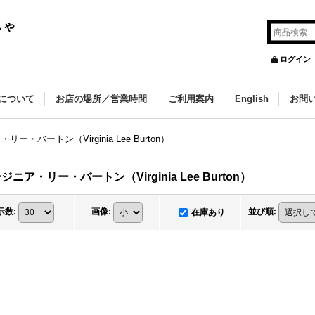
しゃ
ログイン
について
お店の場所／営業時間
ご利用案内
English
お問
ー・バートン（Virginia Lee Burton）
ジニア・リー・バートン（Virginia Lee Burton）
示数
:
画像
:
並び順
:
在庫あり