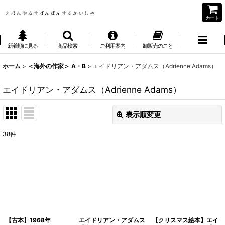
カート
新着順に見る
商品検索
ご利用案内
卸販売のこと
ホーム
>
＜海外の作家＞ A・B
>
エイドリアン・アダムス（Adrienne Adams）
エイドリアン・アダムス（Adrienne Adams）
表示順変更
閉じる
38
件
表示数
:
並び順
:
絞り込む
【古本】1968年
エイドリアン・アダムス
【クリスマス絵本】エイ