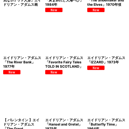
気なポケット人形」エイ
「灰まみれと大海へび」
「The Shoemaker and
ドリアン・アダムス画
1984年
the Elves」1970年頃
エイドリアン・アダムス
エイドリアン・アダムス
エイドリアン・アダムス
「The River Bank」
「Favorite Fairy Tales
「IZZARD」1973年
1977年
TOLD IN SCOTLAND」
【 バレンタイン 】エイ
エイドリアン・アダムス
エイドリアン・アダムス
ドリアン・アダムス
「Hansel and Gretel」
「Butterfly Time」
「The Great
1975年
1964年