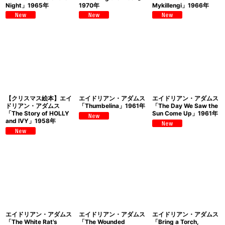
Night」1965年
1970年
Mykillengi」1966年
【クリスマス絵本】エイ
エイドリアン・アダムス
エイドリアン・アダムス
ドリアン・アダムス
「Thumbelina」1961年
「The Day We Saw the
「The Story of HOLLY
Sun Come Up」1961年
and IVY」1958年
エイドリアン・アダムス
エイドリアン・アダムス
エイドリアン・アダムス
「The White Rat's
「The Wounded
「Bring a Torch,