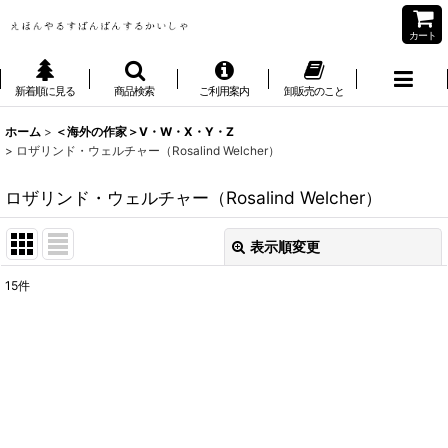
カート
新着順に見る
商品検索
ご利用案内
卸販売のこと
ホーム
>
＜海外の作家＞V・W・X・Y・Z
>
ロザリンド・ウェルチャー（Rosalind Welcher）
ロザリンド・ウェルチャー（Rosalind Welcher）
表示順変更
閉じる
15
件
表示数
:
並び順
:
絞り込む