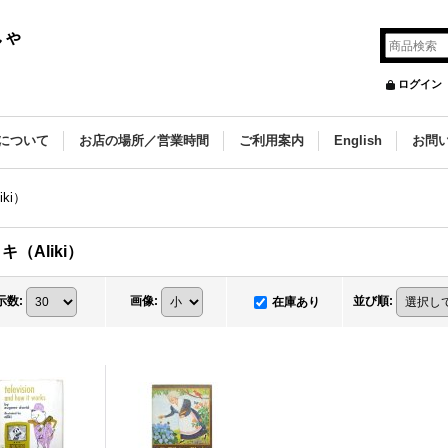
しゃ
ログイン
について
お店の場所／営業時間
ご利用案内
English
お問
ki）
キ（Aliki）
示数
:
画像
:
並び順
:
在庫あり