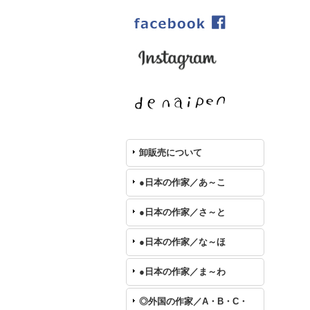
卸販売について
●日本の作家／あ～こ
●日本の作家／さ～と
●日本の作家／な～ほ
●日本の作家／ま～わ
◎外国の作家／A・B・C・