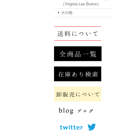
（Virginia Lee Burton）
その他