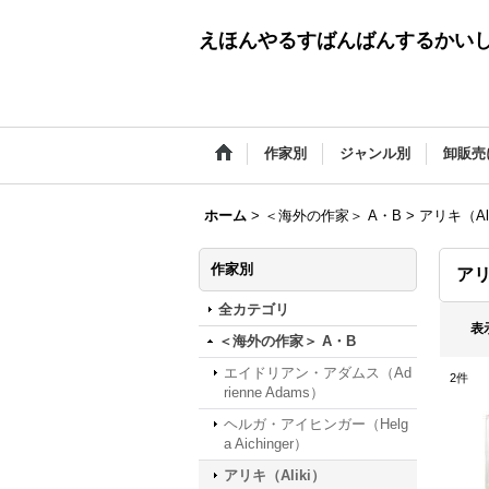
えほんやるすばんばんするかい
作家別
ジャンル別
卸販売
ホーム
>
＜海外の作家＞ A・B
>
アリキ（Ali
作家別
アリ
全カテゴリ
表
＜海外の作家＞ A・B
エイドリアン・アダムス（Ad
2
件
rienne Adams）
ヘルガ・アイヒンガー（Helg
a Aichinger）
アリキ（Aliki）