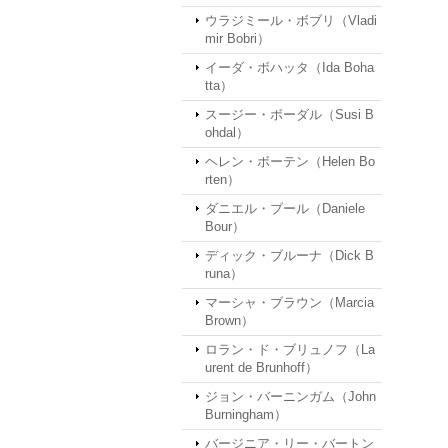
ウラジミール・ボブリ（Vladi
mir Bobri）
イーダ・ボハッタ（Ida Boha
tta）
スージー・ボーダル（Susi B
ohdal）
ヘレン・ボーテン（Helen Bo
rten）
ダニエル・ブール（Daniele
Bour）
ディック・ブルーナ（Dick B
runa）
マーシャ・ブラウン（Marcia
Brown）
ロラン・ド・ブリュノフ（La
urent de Brunhoff）
ジョン・バーニンガム（John
Burningham）
バージニア・リー・バートン