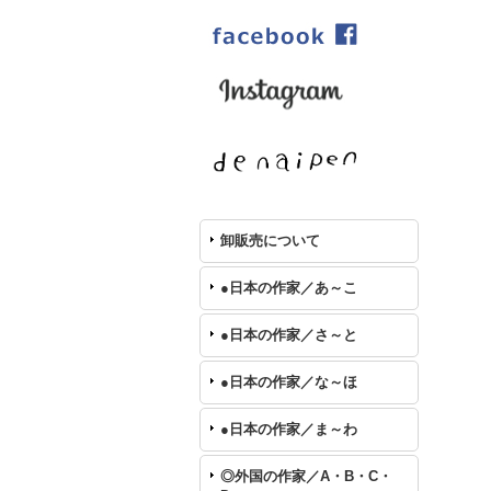
卸販売について
●日本の作家／あ～こ
●日本の作家／さ～と
●日本の作家／な～ほ
●日本の作家／ま～わ
◎外国の作家／A・B・C・