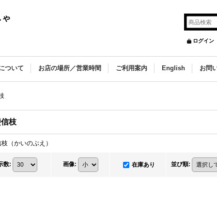
しゃ
ログイン
について
お店の場所／営業時間
ご利用案内
English
お問
枝
斐信枝
信枝（かいのぶえ）
示数
:
画像
:
並び順
:
在庫あり