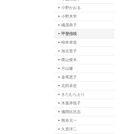
小野かおる
小野木学
織茂恭子
甲斐信枝
柿本幸造
加古里子
梶山俊夫
片山健
金尾恵子
北田卓史
きたむらえり
木葉井悦子
儀間比呂志
熊谷元一
久里洋二