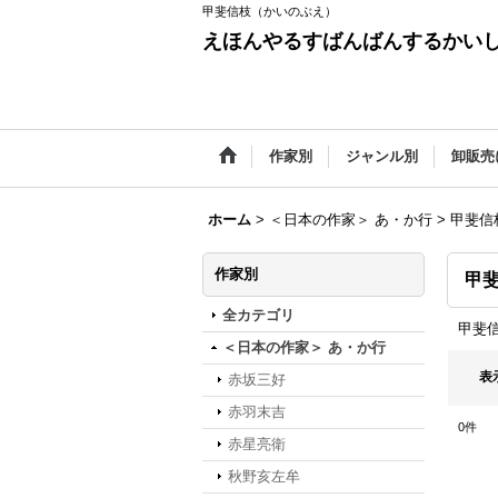
甲斐信枝（かいのぶえ）
えほんやるすばんばんするかい
作家別
ジャンル別
卸販売
ホーム
>
＜日本の作家＞ あ・か行
>
甲斐信
作家別
甲
全カテゴリ
甲斐
＜日本の作家＞ あ・か行
表
赤坂三好
赤羽末吉
0
件
赤星亮衛
秋野亥左牟