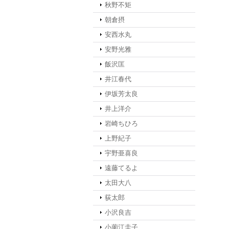
秋野不矩
朝倉摂
安西水丸
安野光雅
飯沢匡
井江春代
伊坂芳太良
井上洋介
岩崎ちひろ
上野紀子
宇野亜喜良
遠藤てるよ
太田大八
荻太郎
小沢良吉
小薗江圭子