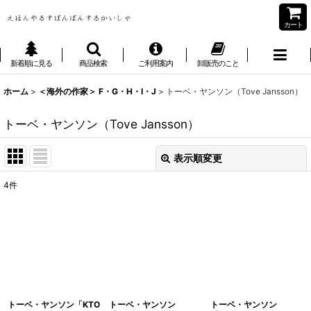
カート
新着順に見る
商品検索
ご利用案内
卸販売のこと
ホーム
>
＜海外の作家＞ F・G・H・I・J
>
トーベ・ヤンソン（Tove Jansson）
トーベ・ヤンソン（Tove Jansson）
表示順変更
閉じる
4
件
表示数
:
並び順
:
絞り込む
トーベ・ヤンソン「KTO
トーベ・ヤンソン
トーベ・ヤンソン