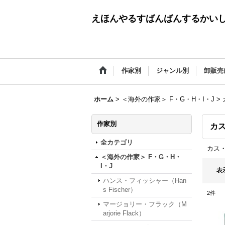
えほんやるすばんばんするかい
作家別
ジャンル別
卸販売
ホーム
>
＜海外の作家＞ F・G・H・I・J
>
作家別
カス
全カテゴリ
カス・
＜海外の作家＞ F・G・H・
I・J
表
ハンス・フィッシャー（Han
s Fischer）
2
件
マージョリー・フラック（M
arjorie Flack）