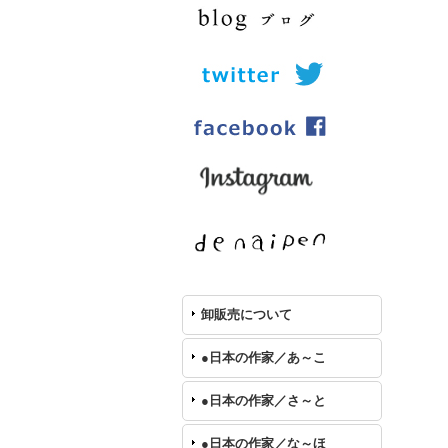
卸販売について
●日本の作家／あ～こ
●日本の作家／さ～と
●日本の作家／な～ほ