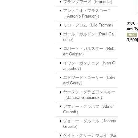
フランソワーズ（Francois）
アントニオ・フラスコーニ
（Antonio Frasconi）
カス・
リロ・フロム（Lilo Fromm）
am T
ポール・ガルドン（Paul Gal
done）
3,50
ロバート・ガルスター（Rob
ert Galster）
イワン・ガンチェフ（Ivan G
antschev）
エドワード・ゴーリー（Edw
ard Gorey）
ヤーヌシ・グラビアンスキー
（Janusz Grabianski）
アブナー・グラボフ（Abner
Graboff）
ジョニー・グルエル（Johnny
Gruelle）
ケイト・グリーナウェイ（Ka