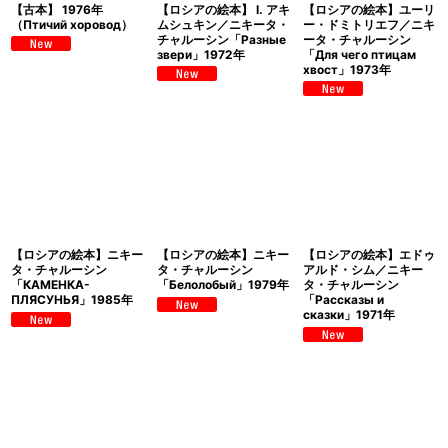
【古本】 1976年
【ロシアの絵本】 I. アキ
【ロシアの絵本】ユーリ
（Птичий хоровод）
ムシュキン／ニキータ・
ー・ドミトリエフ／ニキ
チャルーシン「Разные
ータ・チャルーシン
звери」1972年
「Для чего птицам
хвост」1973年
【ロシアの絵本】ニキー
【ロシアの絵本】ニキー
【ロシアの絵本】エドゥ
タ・チャルーシン
タ・チャルーシン
アルド・シム／ニキー
「КАМЕНКА-
「Белолобый」1979年
タ・チャルーシン
ПЛЯСУНЬЯ」1985年
「Рассказы и
сказки」1971年