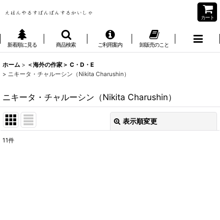
カート
新着順に見る
商品検索
ご利用案内
卸販売のこと
ホーム
>
＜海外の作家＞ C・D・E
>
ニキータ・チャルーシン（Nikita Charushin）
ニキータ・チャルーシン（Nikita Charushin）
表示順変更
閉じる
11
件
表示数
:
並び順
:
絞り込む