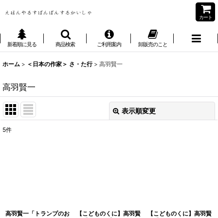
カート
新着順に見る
商品検索
ご利用案内
卸販売のこと
ホーム
>
＜日本の作家＞ さ・た行
>
高羽賢一
高羽賢一
表示順変更
閉じる
5
件
表示数
:
並び順
:
絞り込む
高羽賢一「トランプのお
【こどものくに】高羽賢
【こどものくに】高羽賢