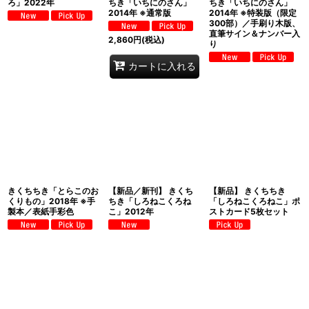
ろ」2022年
ちき「いちにのさん」
ちき「いちにのさん」
2014年 ※通常版
2014年 ※特装版（限定
300部）／手刷り木版、
直筆サイン＆ナンバー入
2,860
円
(税込)
り
カートに入れる
きくちちき「とらこのお
【新品／新刊】 きくち
【新品】 きくちちき
くりもの」2018年 ※手
ちき「しろねこくろね
「しろねこくろねこ」ポ
製本／表紙手彩色
こ」2012年
ストカード5枚セット