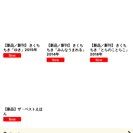
【新品／新刊】 きくち
【新品／新刊】 きくち
【新品／新刊】 きくち
ちき「ゆき」2015年
ちき「みんなうまれる」
ちき「とらのことらこ」
2014年
2018年
【新品】ザ・ベストえほ
ん