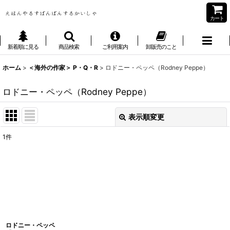
カート
新着順に見る
商品検索
ご利用案内
卸販売のこと
ホーム
>
＜海外の作家＞ P・Q・R
>
ロドニー・ペッペ（Rodney Peppe）
ロドニー・ペッペ（Rodney Peppe）
表示順変更
閉じる
1
件
表示数
:
並び順
:
絞り込む
ロドニー・ペッペ