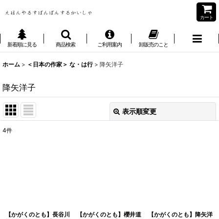
カート
新着順に見る
商品検索
ご利用案内
卸販売のこと
ホーム
>
＜日本の作家＞ な・は行
>
降矢洋子
降矢洋子
表示順変更
閉じる
4
件
表示数
:
並び順
:
絞り込む
【かがくのとも】長谷川
【かがくのとも】櫻井道
【かがくのとも】降矢洋