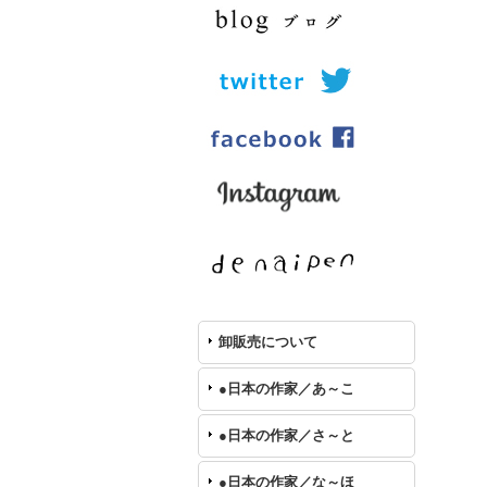
卸販売について
●日本の作家／あ～こ
●日本の作家／さ～と
●日本の作家／な～ほ