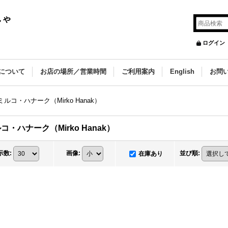
しゃ
ログイン
について
お店の場所／営業時間
ご利用案内
English
お問
ミルコ・ハナーク（Mirko Hanak）
コ・ハナーク（Mirko Hanak）
示数
:
画像
:
並び順
:
在庫あり