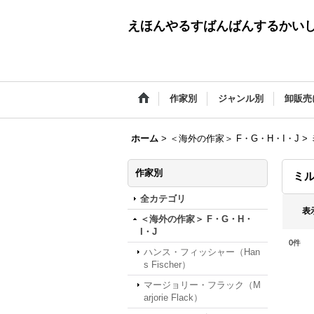
えほんやるすばんばんするかい
作家別
ジャンル別
卸販売
ホーム
>
＜海外の作家＞ F・G・H・I・J
>
作家別
ミル
全カテゴリ
表
＜海外の作家＞ F・G・H・
I・J
0
件
ハンス・フィッシャー（Han
s Fischer）
マージョリー・フラック（M
arjorie Flack）