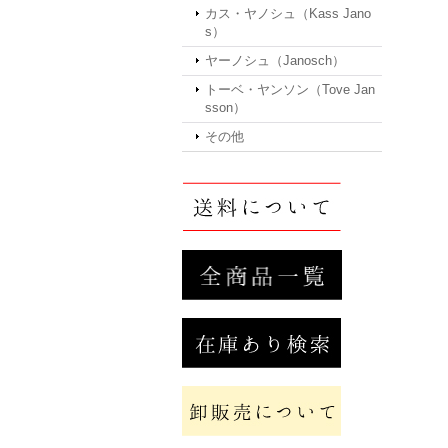
カス・ヤノシュ（Kass Jano
s）
ヤーノシュ（Janosch）
トーベ・ヤンソン（Tove Jan
sson）
その他