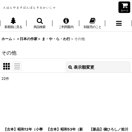
カート
新着順に見る
商品検索
ご利用案内
卸販売のこと
ホーム
>
＜日本の作家＞ ま・や・ら・わ行
>
その他
その他
表示順変更
閉じる
22
件
表示数
:
並び順
:
絞り込む
【古本】昭和12年（小學
【古本】昭和53年（新
【新品】槇ひろし／前川