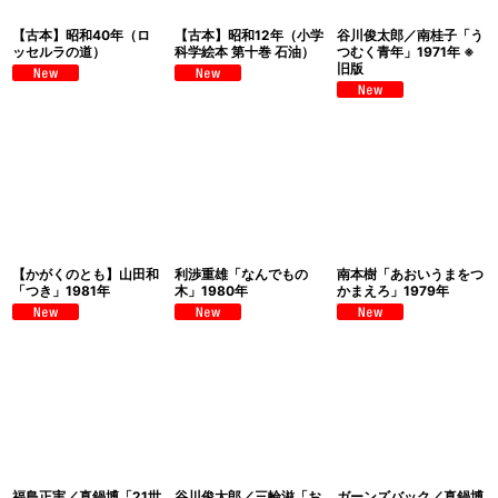
【古本】昭和40年（ロ
【古本】昭和12年（小学
谷川俊太郎／南桂子「う
ッセルラの道）
科学絵本 第十巻 石油）
つむく青年」1971年 ※
旧版
【かがくのとも】山田和
利渉重雄「なんでもの
南本樹「あおいうまをつ
「つき」1981年
木」1980年
かまえろ」1979年
福島正実／真鍋博「21世
谷川俊太郎／三輪滋「お
ガーンズバック／真鍋博