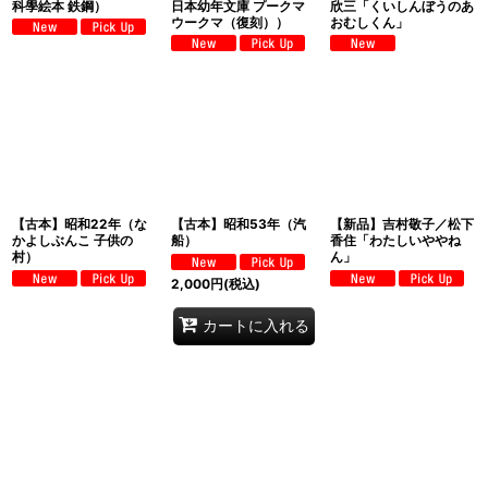
科學絵本 鉄鋼）
日本幼年文庫 プークマ
欣三「くいしんぼうのあ
ウークマ（復刻））
おむしくん」
【古本】昭和22年（な
【古本】昭和53年（汽
【新品】吉村敬子／松下
かよしぶんこ 子供の
船）
香住「わたしいややね
村）
ん」
2,000
円
(税込)
カートに入れる