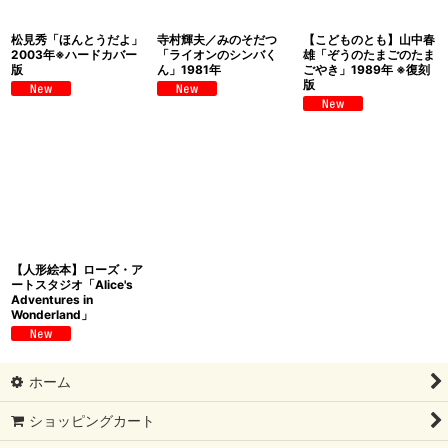
松見秀「ほんとうだよ」
寺村輝夫／みのそだつ
【こどものとも】山中春
2003年※ハードカバー
「ライオンのシンバく
雄「ぞうのたまごのたま
版
ん」1981年
ごやき」1989年 ※復刻
版
【人形絵本】ローズ・ア
ートスタジオ「Alice's
Adventures in
Wonderland」
ホーム
ショッピングカート