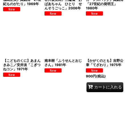
紀ものがたり」1969年
ばあちゃん ひとり せ
「27世紀の発明王」
んそうごっこ」2006年
1980年
【こどものくに】あまん
南本樹「ふうせんとおじ
【かがくのとも】吉野公
きみこ／安井淡「こぎつ
さん」1981年
章「てざわり」1975年
ねコン」1971年
900
円
(税込)
カートに入れる