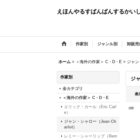
えほんやるすばんばんするかい
作家別
ジャンル別
卸販売
ホーム
>
＜海外の作家＞ C・D・E
>
ジャン・
作家別
ジャ
全カテゴリ
表
＜海外の作家＞ C・D・E
エリック・カール（Eric Carl
0
件
e）
ジャン・シャロー（Jean Ch
arlot）
レミー・シャーリップ（Rem