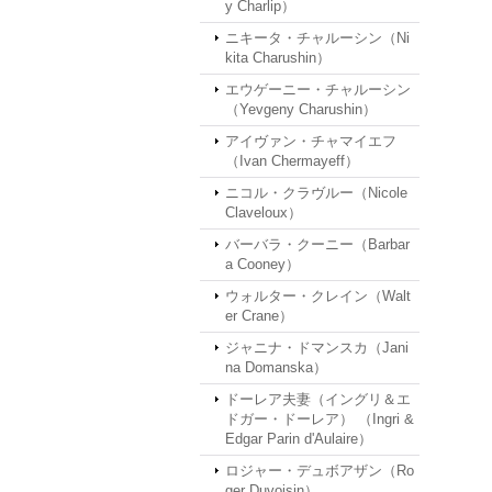
y Charlip）
ニキータ・チャルーシン（Ni
kita Charushin）
エウゲーニー・チャルーシン
（Yevgeny Charushin）
アイヴァン・チャマイエフ
（Ivan Chermayeff）
ニコル・クラヴルー（Nicole
Claveloux）
バーバラ・クーニー（Barbar
a Cooney）
ウォルター・クレイン（Walt
er Crane）
ジャニナ・ドマンスカ（Jani
na Domanska）
ドーレア夫妻（イングリ＆エ
ドガー・ドーレア） （Ingri &
Edgar Parin d'Aulaire）
ロジャー・デュボアザン（Ro
ger Duvoisin）