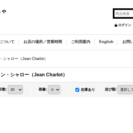
しゃ
ログイン
について
お店の場所／営業時間
ご利用案内
English
お問
シャロー（Jean Charlot）
ン・シャロー（Jean Charlot）
示数
:
画像
:
並び順
:
在庫あり