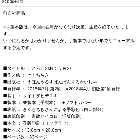
商品詳細
◎自社商品
※手製本版は、今回の在庫がなくなり次第、生産を終了いたしま
す。
いつになるかはわかりませんが、手製本ではない形でリニューアル
する予定です。
■タイトル ： とらこのおくりもの
■作／絵 ： きくちちき
■出版社 ： えほんやるすばんばんするかいしゃ
■発行年 ： 2018年7月 第2刷 ※2018年4月 初版第1刷発行
■装丁 ： サイトヲヒデユキ
■製本 ： 並製本（手製本） ※ソフトカバー
■表紙 ： きくちちきさんによる手彩色（白い部分）
■表紙印刷 ： 書肆サイコロ（活版印刷）
■本文 ： 孔版印刷（リソグラフ）
■サイズ：13.8cm × 20.0cm
■ページ数：32ページ