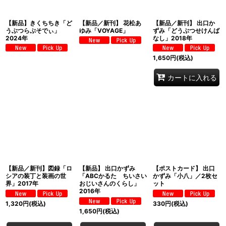
【新品】きくちちき「ど
【新品／新刊】 花松あ
【新品／新刊】 出口か
うぶつらぷそでぃ」
ゆみ「VOYAGE」
ずみ「どうぶつせけんば
2024年
なし」2018年
1,650
円
(税込)
カートに入れる
【新品／新刊】図録「ロ
【新品】 出口かずみ
【ポストカード】 出口
シアの装丁と装画の世
「ABCかるた ちいさい
かずみ「小八」／2枚セ
界」2017年
おじいさんのくらし」
ット
2016年
1,320
円
(税込)
330
円
(税込)
1,650
円
(税込)