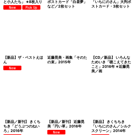
と小人たち」 ※8枚入り
ポストカード「白昼夢」
「いちにのさん」大判ポ
など／2枚セット
ストカード・3枚セット
【新品】ザ・ベストえほ
近藤晃美・画集「そのた
【CD／新品】 いろんな
ん
の束」2015年
ためいき「聴こえてきた
こと」2016年 ※近藤晃
美／画
【新品／新刊】 きくち
【新品／新刊】 近藤晃
【新品】 きくちちき
ちき「どうぶつのねい
美「円い草」2016年
「いちにのさん／シルク
ろ」2016年
スクリーン」2014年