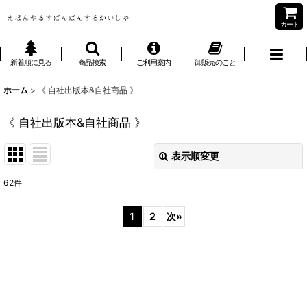
カート
新着順に見る
商品検索
ご利用案内
卸販売のこと
ホーム
>
《 自社出版本&自社商品 》
《 自社出版本&自社商品 》
表示順変更
閉じる
62
件
表示数
:
1
2
次
»
並び順
:
絞り込む