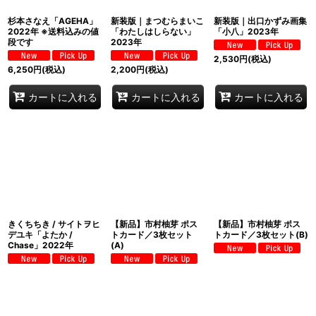
杉本さなえ「AGEHA」
新装版｜まつむらまいこ
新装版｜出口かずみ画集
2022年 ※送料込みの値
「わたしはしらない」
「小八」2023年
段です
2023年
2,530
円
(税込)
6,250
円
(税込)
2,200
円
(税込)
カートに入れる
カートに入れる
カートに入れる
きくちちき / サイトヲヒ
【新品】市村柚芽 ポス
【新品】市村柚芽 ポス
デユキ「よたか /
トカード／3枚セット
トカード／3枚セット(B)
Chase」2022年
(A)