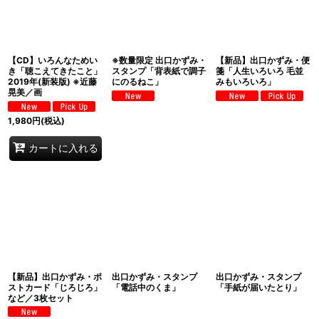
【CD】いろんなためい
※数量限定 出口かずみ・
【新品】出口かずみ・便
き「聴こえてきたこと」
スタンプ「背表紙で調子
箋「人生いろいろ 毛並
2019年(新装版) ※近藤
にのるねこ」
みもいろいろ」
晃美／画
1,980
円
(税込)
カートに入れる
【新品】出口かずみ・ポ
出口かずみ・スタンプ
出口かずみ・スタンプ
ストカード「じろじろ」
「電話中のくま」
「手紙が届いたとり」
など／3枚セット