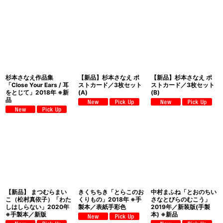
杉本さなえ作品集
【新品】杉本さなえ ポ
【新品】杉本さなえ ポ
「Close Your Ears / 耳
ストカード／3枚セット
ストカード／3枚セット
をとじて」2018年 ※新
(A)
(B)
品
【新品】 まつむらまい
きくちちき「とらこのお
中村まふね「とおのちい
こ（松村真依子）「わた
くりもの」2018年 ※手
さなとびらのむこう」
しはしらない」2020年
製本／表紙手彩色
2019年／新装版(手製
※手製本／新版
本) ※新品