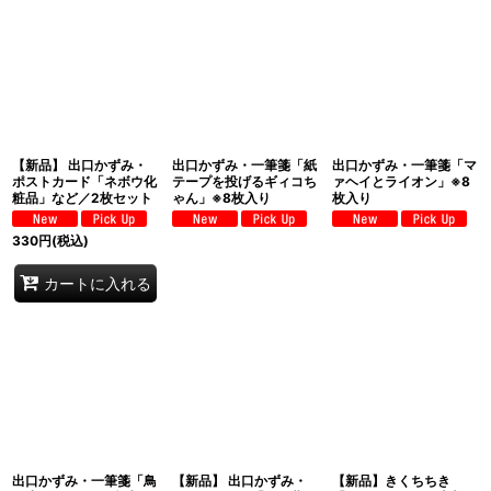
【新品】 出口かずみ・
出口かずみ・一筆箋「紙
出口かずみ・一筆箋「マ
ポストカード「ネボウ化
テープを投げるギィコち
ァヘイとライオン」※8
粧品」など／2枚セット
ゃん」※8枚入り
枚入り
330
円
(税込)
カートに入れる
出口かずみ・一筆箋「鳥
【新品】 出口かずみ・
【新品】きくちちき