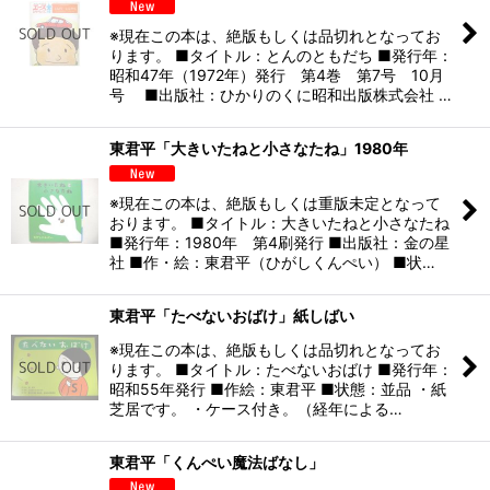
※現在この本は、絶版もしくは品切れとなってお
ります。 ■タイトル：とんのともだち ■発行年：
昭和47年（1972年）発行 第4巻 第7号 10月
号 ■出版社：ひかりのくに昭和出版株式会社 …
東君平「大きいたねと小さなたね」1980年
※現在この本は、絶版もしくは重版未定となって
おります。 ■タイトル：大きいたねと小さなたね
■発行年：1980年 第4刷発行 ■出版社：金の星
社 ■作・絵：東君平（ひがしくんぺい） ■状…
東君平「たべないおばけ」紙しばい
※現在この本は、絶版もしくは品切れとなってお
ります。 ■タイトル：たべないおばけ ■発行年：
昭和55年発行 ■作絵：東君平 ■状態：並品 ・紙
芝居です。 ・ケース付き。（経年による…
東君平「くんぺい魔法ばなし」