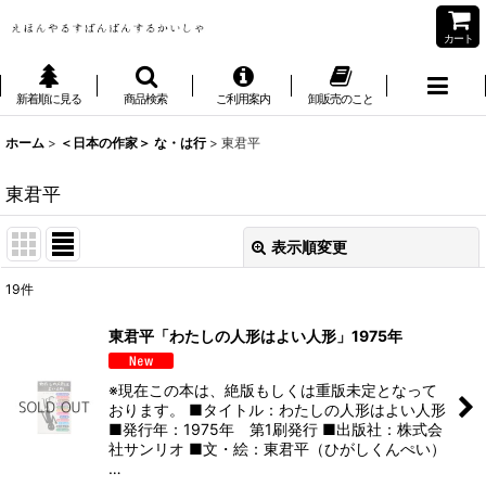
カート
新着順に見る
商品検索
ご利用案内
卸販売のこと
ホーム
>
＜日本の作家＞ な・は行
>
東君平
東君平
表示順変更
閉じる
19
件
表示数
:
東君平「わたしの人形はよい人形」1975年
並び順
:
※現在この本は、絶版もしくは重版未定となって
おります。 ■タイトル：わたしの人形はよい人形
絞り込む
■発行年：1975年 第1刷発行 ■出版社：株式会
社サンリオ ■文・絵：東君平（ひがしくんぺい）
…