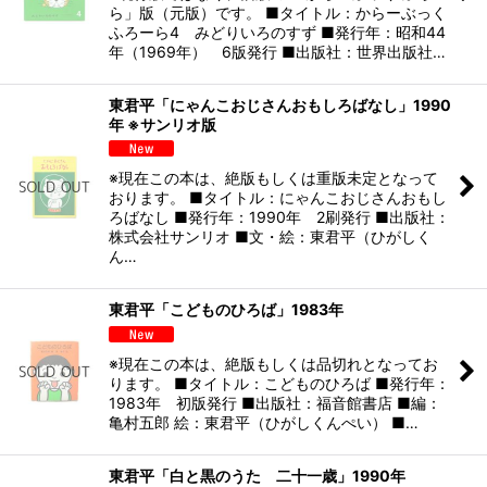
ら」版（元版）です。 ■タイトル：からーぶっく
ふろーら4 みどりいろのすず ■発行年：昭和44
年（1969年） 6版発行 ■出版社：世界出版社…
東君平「にゃんこおじさんおもしろばなし」1990
年 ※サンリオ版
※現在この本は、絶版もしくは重版未定となって
おります。 ■タイトル：にゃんこおじさんおもし
ろばなし ■発行年：1990年 2刷発行 ■出版社：
株式会社サンリオ ■文・絵：東君平（ひがしく
ん…
東君平「こどものひろば」1983年
※現在この本は、絶版もしくは品切れとなってお
ります。 ■タイトル：こどものひろば ■発行年：
1983年 初版発行 ■出版社：福音館書店 ■編：
亀村五郎 絵：東君平（ひがしくんぺい） ■…
東君平「白と黒のうた 二十一歳」1990年