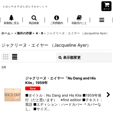
カート
新着順に見る
商品検索
ご利用案内
卸販売のこと
ホーム
>
＜海外の作家＞ A・B
>
ジャクリーヌ・エイヤー （Jacqueline Ayer）
ジャクリーヌ・エイヤー （Jacqueline Ayer）
表示順変更
閉じる
3
件
表示数
:
ジャクリーヌ・エイヤー「Nu Dang and His
Kite」1959年
並び順
:
■タイトル：Nu Dang and His Kite ■1959年発
絞り込む
行（だと思います） ※first edition ■テキスト：
英語 ■エディション：ハードカバー ＊カバーな
し。 ■サイズ…